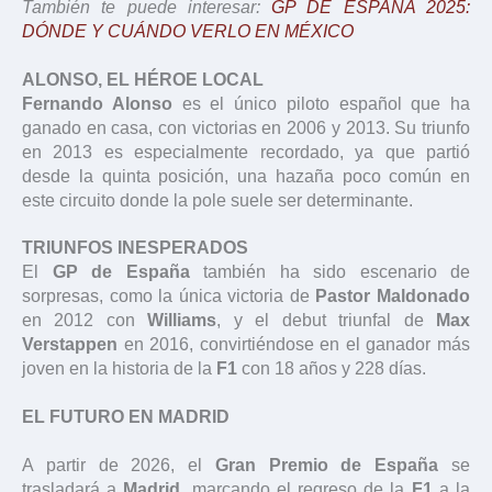
También te puede interesar:
GP DE ESPAÑA 2025:
DÓNDE Y CUÁNDO VERLO EN MÉXICO
ALONSO, EL HÉROE LOCAL
Fernando Alonso
es el único piloto español que ha
ganado en casa, con victorias en 2006 y 2013. Su triunfo
en 2013 es especialmente recordado, ya que partió
desde la quinta posición, una hazaña poco común en
este circuito donde la pole suele ser determinante.
TRIUNFOS INESPERADOS
El
GP de España
también ha sido escenario de
sorpresas, como la única victoria de
Pastor Maldonado
en 2012 con
Williams
, y el debut triunfal de
Max
Verstappen
en 2016, convirtiéndose en el ganador más
joven en la historia de la
F1
con 18 años y 228 días.
EL FUTURO EN MADRID
A partir de 2026, el
Gran Premio de España
se
trasladará a
Madrid
, marcando el regreso de la
F1
a la