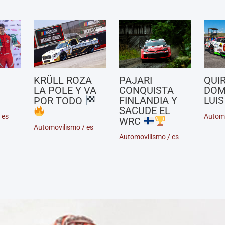
KRÜLL ROZA
PAJARI
QUI
LA POLE Y VA
CONQUISTA
DOM
FINLANDIA Y
LUIS
POR TODO
SACUDE EL
/
es
Autom
WRC
Automovilismo
/
es
Automovilismo
/
es