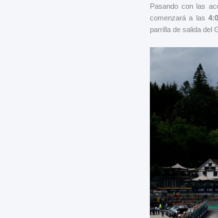
Pasando con las ac
comenzará a las
4:
parrilla de salida del