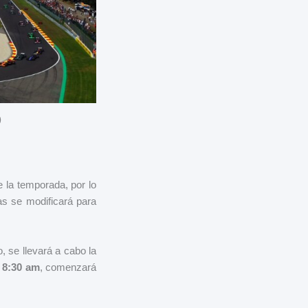
)
e la temporada, por lo
as se modificará para
, se llevará a cabo la
s
8:30 am
, comenzará