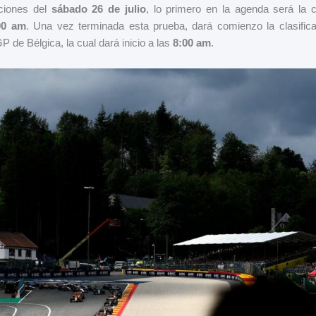
ciones del
sábado 26 de julio
, lo primero en la agenda será la ca
00 am
. Una vez terminada esta prueba, dará comienzo la clasific
 GP de Bélgica, la cual dará inicio a las
8:00 am
.