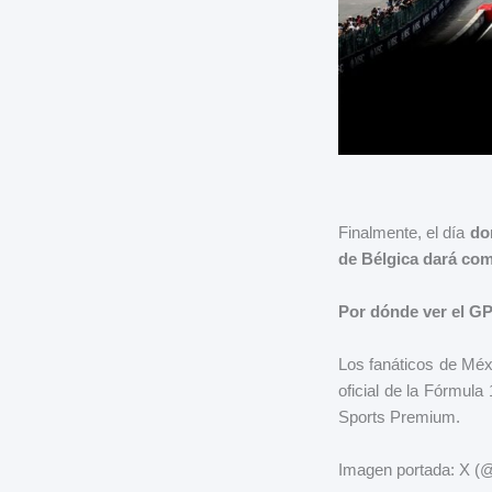
Finalmente, el día
do
de Bélgica dará com
Por dónde ver el GP
Los fanáticos de Méx
oficial de la Fórmula
Sports Premium.
Imagen portada: 