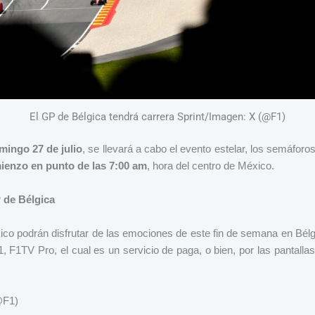
El GP de Bélgica tendrá carrera Sprint/Imagen: X (@F1)
mingo 27 de julio
, se llevará a cabo el evento estelar, los semáfor
ienzo en punto de las 7:00 am
, hora del centro de México.
 de Bélgica
ico podrán disfrutar de las emociones de este fin de semana en Bélgi
 1, F1TV Pro, el cual es un servicio de paga, o bien, por las pantall
X (@F1)