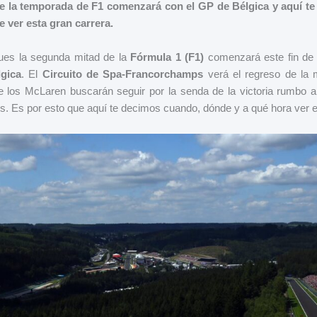
 la temporada de F1 comenzará con el GP de Bélgica y aquí te
 ver esta gran carrera.
ues la segunda mitad de la
Fórmula 1 (F1)
comenzará este fin de
gica
. El
Circuito de Spa-Francorchamps
verá el regreso de la 
e los McLaren buscarán seguir por la senda de la victoria rumbo 
es. Es por esto que aquí te decimos cuando, dónde y a qué hora ver 