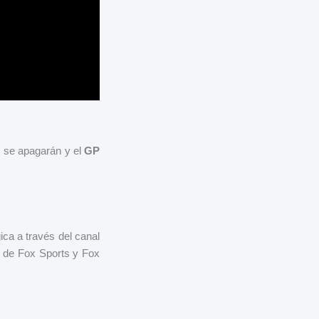
os se apagarán y el
GP
ca a través del canal
as de Fox Sports y Fox