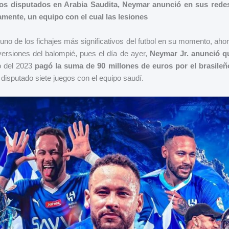
gos disputados en Arabia Saudita, Neymar anunció en sus redes
ivamente, un equipo con el cual las lesiones
no de los fichajes más significativos del futbol en su momento, aho
versiones del balompié, pues el día de ayer,
Neymar Jr.
anunció qu
o del 2023
pagó la suma de 90 millones de euros por el brasileñ
 disputado siete juegos con el equipo saudí.