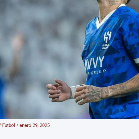
/
Futbol
/
enero 29, 2025