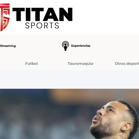
Futbol
Tauromaquia
Otros depor