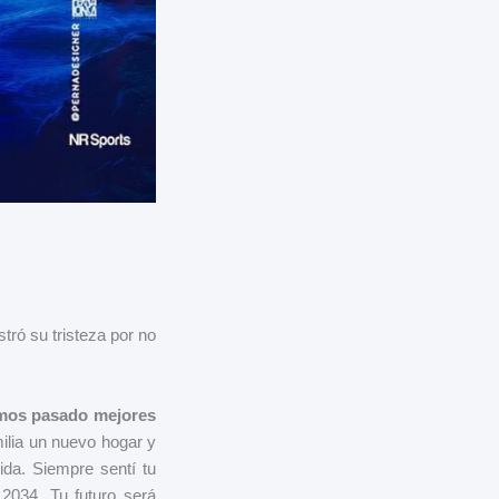
tró su tristeza por no
amos pasado mejores
ilia un nuevo hogar y
da. Siempre sentí tu
2034. Tu futuro será