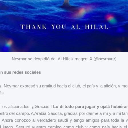
Neymar se despidió del Al-Hilal/Imagen: X (@neymarjr)
en sus redes sociales
, Neymar expresó su gratitud hacia el club, el país y la afición, y mos
ás.
a los aficionados: ¡¡Gracias!!
Lo di todo para jugar y ojalá hubiér
ntro del campo. A Arabia Saudita, gracias por darme a mí y a mi fam
 Ahora conozco al verdadero saudí y tengo amigos para toda la vi
l juego. Seguiré vuestro camino como club y como país hacia el 