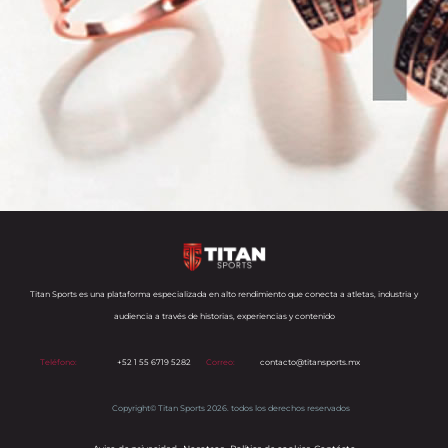
Titan Sports es una plataforma especializada en alto rendimiento que conecta a atletas, industria y
audiencia a través de historias, experiencias y contenido
Teléfono:
+52 1 55 6719 5282
Correo:
contacto@titansports.mx
Copyright© Titan Sports 2026. todos los derechos reservados