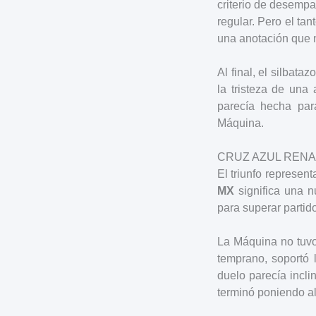
criterio de desempa
regular. Pero el tan
una anotación que 
Al final, el silbat
la tristeza de una
parecía hecha par
Máquina.
CRUZ AZUL REN
El triunfo represe
MX
significa una n
para superar partid
La Máquina no tuvo
temprano, soportó l
duelo parecía incli
terminó poniendo al