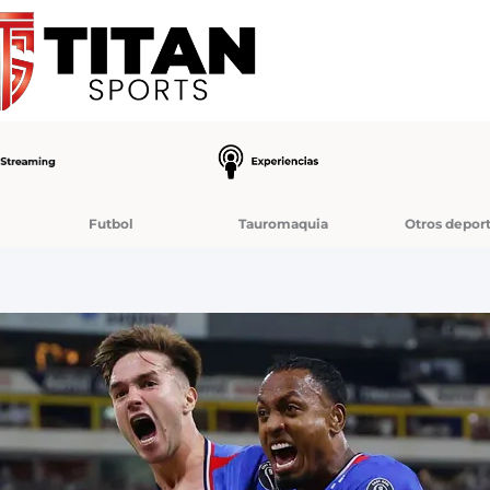
Futbol
Tauromaquia
Otros depor