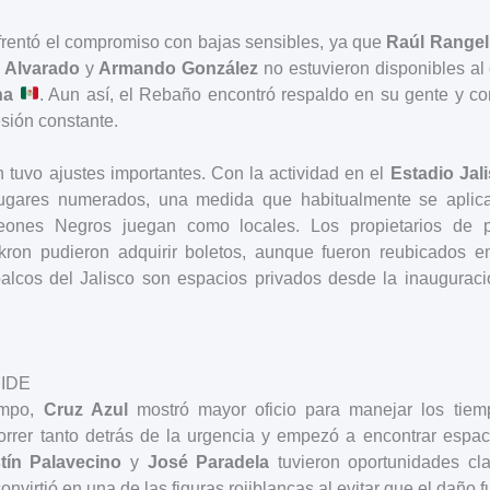
frentó el compromiso con bajas sensibles, ya que
Raúl Rangel
 Alvarado
y
Armando González
no estuvieron disponibles al
na
. Aun así, el Rebaño encontró respaldo en su gente y con
sión constante.
n tuvo ajustes importantes. Con la actividad en el
Estadio Jal
lugares numerados, una medida que habitualmente se aplica
eones Negros juegan como locales. Los propietarios de 
Akron pudieron adquirir boletos, aunque fueron reubicados 
alcos del Jalisco son espacios privados desde la inaugurac
IDE
empo,
Cruz Azul
mostró mayor oficio para manejar los tiemp
rrer tanto detrás de la urgencia y empezó a encontrar espaci
tín Palavecino
y
José Paradela
tuvieron oportunidades cl
convirtió en una de las figuras rojiblancas al evitar que el daño