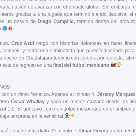
va la ilusión de avanzar con el empate global. Sin embargo, 
nteros gracias a una jugada que terminó siendo decisiva: el
ras un desvío de
Diego Campillo
, terminó dentro del arco r
o
.
empo,
Cruz Azul
cargó con historias dolorosas en fases finale
r, competir y cerrar una eliminatoria que parecía diseñada par
a noche en Guadalajara terminó con celebración celeste, silen
a está de regreso en una
final del futbol mexicano
.
ANOS
 con un ritmo frenético. Apenas al minuto 4,
Jéremy Márquez
rtero
Óscar Whalley
y sacó un remate cruzado desde los lin
zul
1-0. El gol cayó como un golpe inesperado en el ambiente 
taja temprana en la semifinal
.
dió casi de inmediato. Al minuto 7,
Omar Govea
probó desde