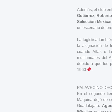
Además, el club en
Gutiérrez
,
Roberto
Selección Mexica
un escenario de pre
La logística tambié
la asignación de 
cuando Atlas o L
multianuales del 
debido a que los p
1960
.
PALAVECINO DEC
En el segundo ti
Máquina dejó de co
Guadalajara.
Agus
Whalley
, quien se 