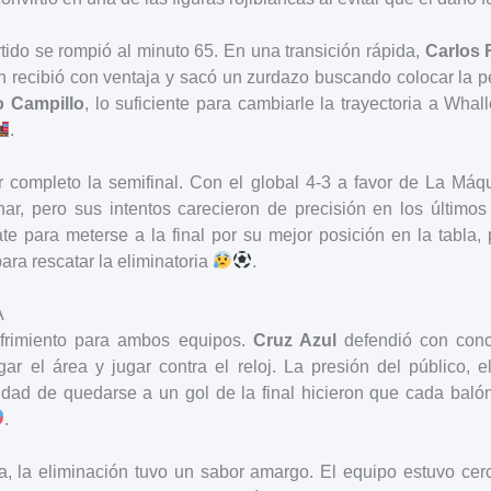
tido se rompió al minuto 65. En una transición rápida,
Carlos 
en recibió con ventaja y sacó un zurdazo buscando colocar la pe
o Campillo
, lo suficiente para cambiarle la trayectoria a Whal
.
 completo la semifinal. Con el global 4-3 a favor de La Máq
nar, pero sus intentos carecieron de precisión en los último
e para meterse a la final por su mejor posición en la tabla,
para rescatar la eliminatoria
.
A
ufrimiento para ambos equipos.
Cruz Azul
defendió con conce
gar el área y jugar contra el reloj. La presión del público, e
lidad de quedarse a un gol de la final hicieron que cada balón
.
a, la eliminación tuvo un sabor amargo. El equipo estuvo cer