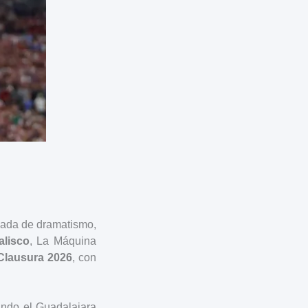
rgada de dramatismo,
alisco
, La Máquina
Clausura 2026
, con
uando el Guadalajara