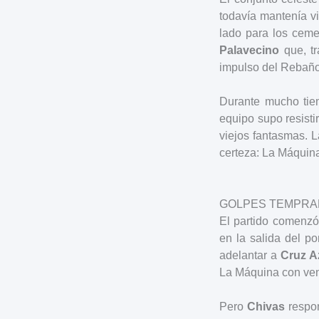
todavía mantenía vi
lado para los ceme
Palavecino
que, t
impulso del Rebañ
Durante mucho ti
equipo supo resisti
viejos fantasmas. L
certeza: La Máquin
GOLPES TEMPR
El partido comenzó
en la salida del po
adelantar a
Cruz A
La Máquina con ven
Pero
Chivas
respon