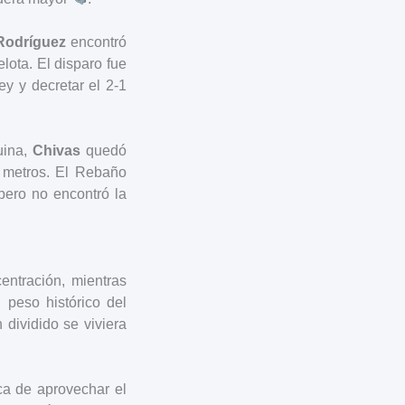
Rodríguez
encontró
lota. El disparo fue
ley y decretar el 2-1
uina,
Chivas
quedó
s metros. El Rebaño
 pero no encontró la
ntración, mientras
l peso histórico del
 dividido se viviera
ca de aprovechar el