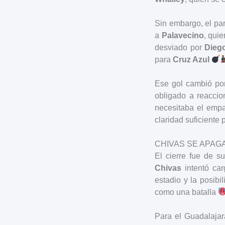
Sin embargo, el par
a
Palavecino
, qui
desviado por
Dieg
para
Cruz Azul
Ese gol cambió por
obligado a reaccio
necesitaba el empat
claridad suficiente 
CHIVAS SE APAG
El cierre fue de s
Chivas
intentó car
estadio y la posibi
como una batalla
Para el Guadalajar