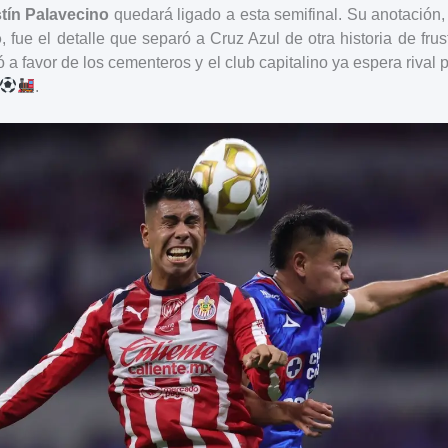
tín Palavecino
quedará ligado a esta semifinal. Su anotación
o
, fue el detalle que separó a Cruz Azul de otra historia de frus
 favor de los cementeros y el club capitalino ya espera rival pa
.