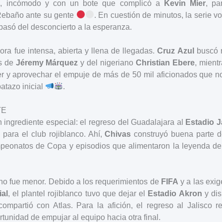
te, incómodo y con un bote que complicó a
Kevin Mier
, pa
 Rebaño ante su gente
. En cuestión de minutos, la serie v
pasó del desconcierto a la esperanza.
ra fue intensa, abierta y llena de llegadas.
Cruz Azul
buscó r
s de
Jéremy Márquez
y del nigeriano
Christian Ebere
, mient
r y aprovechar el empuje de más de 50 mil aficionados que no
atazo inicial
.
TE
n ingrediente especial: el regreso del Guadalajara al
Estadio J
 para el club rojiblanco. Ahí,
Chivas
construyó buena parte d
ampeonatos de Copa y episodios que alimentaron la leyenda 
no fue menor. Debido a los requerimientos de
FIFA
y a las exi
al
, el plantel rojiblanco tuvo que dejar el
Estadio Akron
y dis
ompartió con Atlas. Para la afición, el regreso al Jalisco re
rtunidad de empujar al equipo hacia otra final.