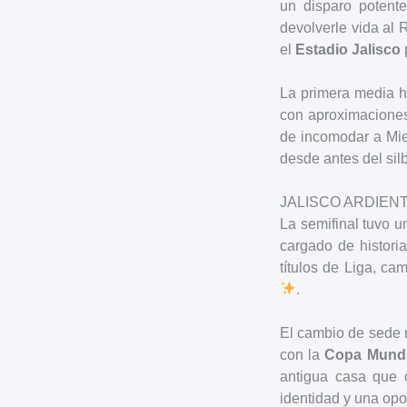
un disparo poten
devolverle vida al
el
Estadio Jalisco
La primera media ho
con aproximacione
de incomodar a Mie
desde antes del silb
JALISCO ARDIEN
La semifinal tuvo u
cargado de historia
títulos de Liga, c
.
El cambio de sede 
con la
Copa Mundi
antigua casa que c
identidad y una opo