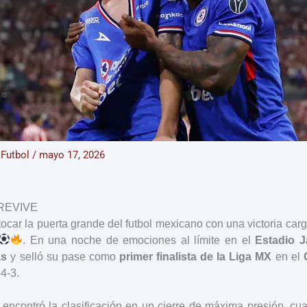
/
Futbol
/
mayo 17, 2026
REVIVE
tocar la puerta grande del futbol mexicano con una victoria ca
. En una noche de emociones al límite en el
Estadio J
as
y selló su pase como
primer finalista de la Liga MX
en el
4-3.
 encontró la clasificación en un cierre de máxima presión, c