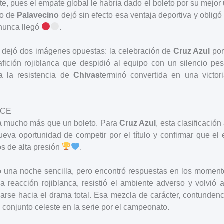
te, pues el empate global le habría dado el boleto por su mejor 
to de
Palavecino
dejó sin efecto esa ventaja deportiva y oblig
nunca llegó
.
azo dejó dos imágenes opuestas: la celebración de
Cruz Azul
por
 afición rojiblanca que despidió al equipo con un silencio p
a la resistencia de
Chivas
terminó convertida en una victo
ACE
nta mucho más que un boleto. Para
Cruz Azul
, esta clasificación
ueva oportunidad de competir por el título y confirmar que el
os de alta presión
.
 una noche sencilla, pero encontró respuestas en los moment
a reacción rojiblanca, resistió el ambiente adverso y volvió
narse hacia el drama total. Esa mezcla de carácter, contundenc
 conjunto celeste en la serie por el campeonato.