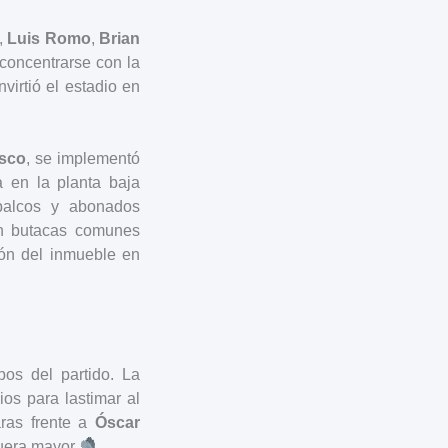
,
Luis Romo
,
Brian
 concentrarse con la
virtió el estadio en
isco
, se implementó
 en la planta baja
palcos y abonados
en butacas comunes
ión del inmueble en
os del partido. La
os para lastimar al
aras frente a
Óscar
 fuera mayor
.