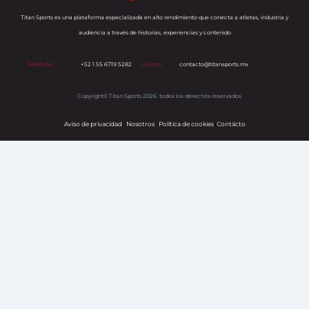
Titan Sports es una plataforma especializada en alto rendimiento que conecta a atletas, industria y
audiencia a través de historias, experiencias y contenido
Teléfono:
+52 1 55 6719 5282
Correo:
contacto@titansports.mx
Copyright© Titan Sports 2026. todos los derechos reservados
Aviso de privacidad
Nosotros
Política de cookies
s
Contácto