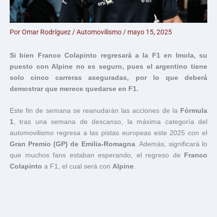
Por
Omar Rodríguez
/
Automovilismo
/
mayo 15, 2025
Si bien Franco Colapinto regresará a la F1 en Imola, su
puesto con Alpine no es seguro, pues el argentino tiene
solo cinco carreras aseguradas, por lo que deberá
demostrar que merece quedarse en F1.
Este fin de semana se reanudarán las acciones de la
Fórmula
1
, tras una semana de descanso, la máxima categoría del
automovilismo regresa a las pistas europeas este 2025 con el
Gran Premio (GP) de Emilia-Romagna
. Además, significará lo
que muchos fans estaban esperando, el regreso de
Franco
Colapinto
a F1, el cual será con
Alpine
.