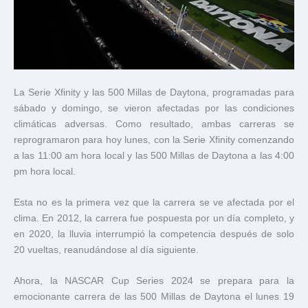
La Serie Xfinity y las 500 Millas de Daytona, programadas para
sábado y domingo, se vieron afectadas por las condiciones
climáticas adversas. Como resultado, ambas carreras se
reprogramaron para hoy lunes, con la Serie Xfinity comenzando
a las 11:00 am hora local y las 500 Millas de Daytona a las 4:00
pm hora local.
Esta no es la primera vez que la carrera se ve afectada por el
clima. En 2012, la carrera fue pospuesta por un día completo, y
en 2020, la lluvia interrumpió la competencia después de solo
20 vueltas, reanudándose al día siguiente.
Ahora, la NASCAR Cup Series 2024 se prepara para la
emocionante carrera de las 500 Millas de Daytona el lunes 19