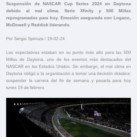
Suspensión de NASCAR Cup Series 2024 en Daytona
debido al mal clima. Serie Xfinity y 500 Millas
reprogramadas para hoy. Emoción asegurada con Logano,
McDowell y Reddick liderando.
Por Sergio Spinoza / 19-02-24
Las expectativas estaban en su punto más alto para las 500
Millas de Daytona, uno de los eventos más destacados del
NASCAR en los Estados Unidos. Sin embargo, el mal clima en
Daytona obligó a la organización a tomar una decisión drástica:
suspender la carrera del fin de semana y pasarla para hoy
lunes 19 de febrero.