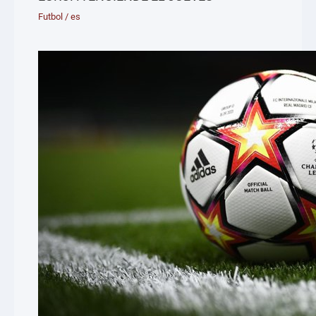
Futbol
/
es