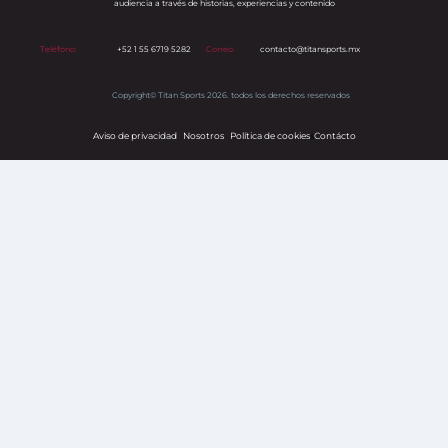
audiencia a través de historias, experiencias y contenido
Teléfono:
+52 1 55 6719 5282
Correo:
contacto@titansports.mx
Copyright© Titan Sports 2026. todos los derechos reservados
Aviso de privacidad
Nosotros
Política de cookies
s
Contácto