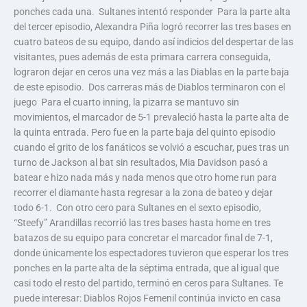
ponches cada una. Sultanes intentó responder Para la parte alta
del tercer episodio, Alexandra Piña logró recorrer las tres bases en
cuatro bateos de su equipo, dando así indicios del despertar de las
visitantes, pues además de esta primara carrera conseguida,
lograron dejar en ceros una vez más a las Diablas en la parte baja
de este episodio. Dos carreras más de Diablos terminaron con el
juego Para el cuarto inning, la pizarra se mantuvo sin
movimientos, el marcador de 5-1 prevaleció hasta la parte alta de
la quinta entrada. Pero fue en la parte baja del quinto episodio
cuando el grito de los fanáticos se volvió a escuchar, pues tras un
turno de Jackson al bat sin resultados, Mia Davidson pasó a
batear e hizo nada más y nada menos que otro home run para
recorrer el diamante hasta regresar a la zona de bateo y dejar
todo 6-1. Con otro cero para Sultanes en el sexto episodio,
“Steefy” Arandillas recorrió las tres bases hasta home en tres
batazos de su equipo para concretar el marcador final de 7-1,
donde únicamente los espectadores tuvieron que esperar los tres
ponches en la parte alta de la séptima entrada, que al igual que
casi todo el resto del partido, terminó en ceros para Sultanes. Te
puede interesar: Diablos Rojos Femenil continúa invicto en casa