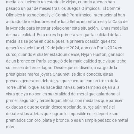
medallas, luciendo un estado de viejas, cuando apenas han
pasado un par de meses tras los Juegos Olímpicos. El Comité
Olímpico Internacional y el Comité Paralímpico Internacional han
actuado de mediadores entre los atletas inconformes y la Casa de
la Moneda para intentar solucionar esta situación. Unas medallas
de mala calidad Esta no es la primera vez que la calidad de las
medallas se pone en duda, pues la primera ocasión que esto
generó revuelo fue el 19 de julio de 2024, aun con París 2024 en
curso, cuando el skater estadounidense, Nyjah Huston, ganador
de un bronce en París, se quejó de la mala calidad que visualizaba
su presea de tercer lugar. Desde que su diseño, a cargo de la
prestigiosa marca joyera Chaumet, se dio a conocer, estas
preseas generaron debate, ya que cuentan con un trozo de la
Torre Eiffel, lo que las hace distintivas, pero también dejan a la
vista que ya no son en su totalidad del metal que galardona al
primer, segundo y tercer lugar; ahora, con medallas que parecen
oxidadas o que se están descarapelando, surge aún más el
debate si los atletas que logran lo imposible en el deporte son
premiados con oro, plata y bronce, o es un simple pedazo de metal
más.