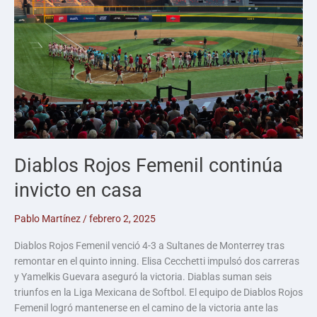
Diablos Rojos Femenil continúa
invicto en casa
Pablo Martínez
/
febrero 2, 2025
Diablos Rojos Femenil venció 4-3 a Sultanes de Monterrey tras
remontar en el quinto inning. Elisa Cecchetti impulsó dos carreras
y Yamelkis Guevara aseguró la victoria. Diablas suman seis
triunfos en la Liga Mexicana de Softbol. El equipo de Diablos Rojos
Femenil logró mantenerse en el camino de la victoria ante las