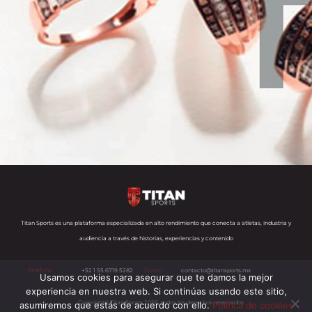
Titan Sports es una plataforma especializada en alto rendimiento que conecta a atletas, industria y
audiencia a través de historias, experiencias y contenido
Teléfono:
+52 1 55 6719 5282
Correo:
contacto@titansports.mx
Usamos cookies para asegurar que te damos la mejor
experiencia en nuestra web. Si continúas usando este sitio,
Copyright© Titan Sports 2026. todos los derechos reservados
asumiremos que estás de acuerdo con ello.
Política de cookies