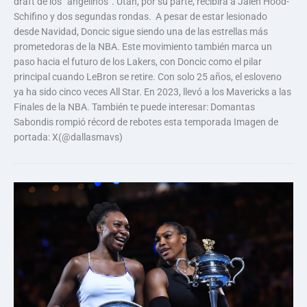
draft de los “angelinos”. Utah, por su parte, recibirá a Jalen Hood-
Schifino y dos segundas rondas. A pesar de estar lesionado
desde Navidad, Doncic sigue siendo una de las estrellas más
prometedoras de la NBA. Este movimiento también marca un
paso hacia el futuro de los Lakers, con Doncic como el pilar
principal cuando LeBron se retire. Con solo 25 años, el esloveno
ya ha sido cinco veces All Star. En 2023, llevó a los Mavericks a las
Finales de la NBA. También te puede interesar: Domantas
Sabondis rompió récord de rebotes esta temporada Imagen de
portada: X(@dallasmavs)