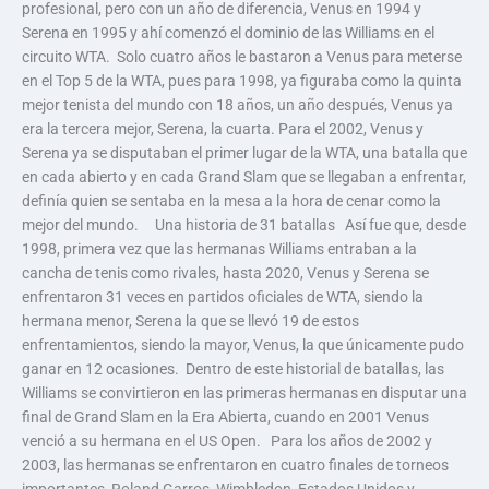
profesional, pero con un año de diferencia, Venus en 1994 y
Serena en 1995 y ahí comenzó el dominio de las Williams en el
circuito WTA. Solo cuatro años le bastaron a Venus para meterse
en el Top 5 de la WTA, pues para 1998, ya figuraba como la quinta
mejor tenista del mundo con 18 años, un año después, Venus ya
era la tercera mejor, Serena, la cuarta. Para el 2002, Venus y
Serena ya se disputaban el primer lugar de la WTA, una batalla que
en cada abierto y en cada Grand Slam que se llegaban a enfrentar,
definía quien se sentaba en la mesa a la hora de cenar como la
mejor del mundo. Una historia de 31 batallas Así fue que, desde
1998, primera vez que las hermanas Williams entraban a la
cancha de tenis como rivales, hasta 2020, Venus y Serena se
enfrentaron 31 veces en partidos oficiales de WTA, siendo la
hermana menor, Serena la que se llevó 19 de estos
enfrentamientos, siendo la mayor, Venus, la que únicamente pudo
ganar en 12 ocasiones. Dentro de este historial de batallas, las
Williams se convirtieron en las primeras hermanas en disputar una
final de Grand Slam en la Era Abierta, cuando en 2001 Venus
venció a su hermana en el US Open. Para los años de 2002 y
2003, las hermanas se enfrentaron en cuatro finales de torneos
importantes, Roland Garros, Wimbledon, Estados Unidos y