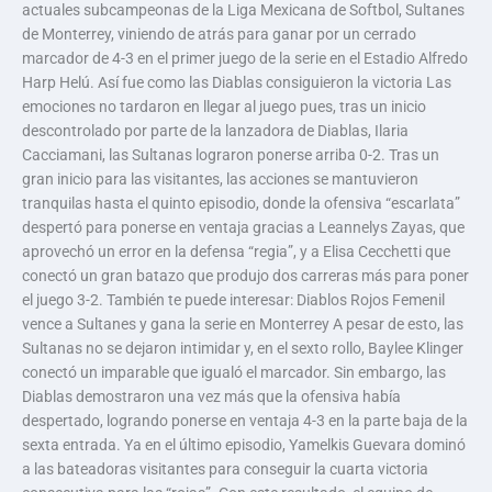
actuales subcampeonas de la Liga Mexicana de Softbol, Sultanes
de Monterrey, viniendo de atrás para ganar por un cerrado
marcador de 4-3 en el primer juego de la serie en el Estadio Alfredo
Harp Helú. Así fue como las Diablas consiguieron la victoria Las
emociones no tardaron en llegar al juego pues, tras un inicio
descontrolado por parte de la lanzadora de Diablas, Ilaria
Cacciamani, las Sultanas lograron ponerse arriba 0-2. Tras un
gran inicio para las visitantes, las acciones se mantuvieron
tranquilas hasta el quinto episodio, donde la ofensiva “escarlata”
despertó para ponerse en ventaja gracias a Leannelys Zayas, que
aprovechó un error en la defensa “regia”, y a Elisa Cecchetti que
conectó un gran batazo que produjo dos carreras más para poner
el juego 3-2. También te puede interesar: Diablos Rojos Femenil
vence a Sultanes y gana la serie en Monterrey A pesar de esto, las
Sultanas no se dejaron intimidar y, en el sexto rollo, Baylee Klinger
conectó un imparable que igualó el marcador. Sin embargo, las
Diablas demostraron una vez más que la ofensiva había
despertado, logrando ponerse en ventaja 4-3 en la parte baja de la
sexta entrada. Ya en el último episodio, Yamelkis Guevara dominó
a las bateadoras visitantes para conseguir la cuarta victoria