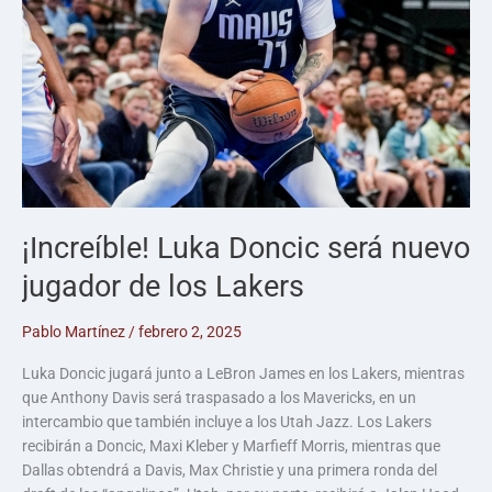
¡Increíble! Luka Doncic será nuevo
jugador de los Lakers
Pablo Martínez
/
febrero 2, 2025
Luka Doncic jugará junto a LeBron James en los Lakers, mientras
que Anthony Davis será traspasado a los Mavericks, en un
intercambio que también incluye a los Utah Jazz. Los Lakers
recibirán a Doncic, Maxi Kleber y Marfieff Morris, mientras que
Dallas obtendrá a Davis, Max Christie y una primera ronda del