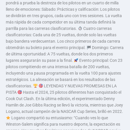
pondrá a prueba la destreza de los pilotos en un cuarto de milla
lleno de emociones: Sábado: Prácticas y calificación: Los pilotos
se dividirán en tres grupos, cada uno con tres sesiones. La vuelta
más rápida de cada competidor en su última tanda definirá la
parrilla para las carreras clasificatorias.
Cuatro carreras
clasificatorias: Cada una de 25 vueltas, donde solo las vueltas
bajo bandera verdecuentan. Los cinco primeros de cada carrera
obtendrán su boleto para el evento principal.
Domingo: Carrera
de última oportunidad: A 75 vueltas, donde los dos primeros
lugares asegurarán su pase a la final.
Evento principal: Con 23
pilotos compitiendo en una intensa batalla de 200 vueltas,
incluyendo una pausa programada en la vuelta 100 para ajustes
estratégicos. La alineación se basará en los resultados de las
clasificatorias.
LEYENDAS Y NUEVAS PROMESAS EN LA
PISTA
Hasta el 2024, 25 pilotos diferentes han conquistado el
Cook Out Clash. En la última edición, el experimentado Denny
Hamlin de Joe Gibbs Racing se llevó la victoria, mientras que Joey
Logano, actual campeón de la NASCAR Cup Series, brilló en 2022.
Logano compartió su entusiasmo: “Cuando ves lo que
Winston-Salem significa para nuestro deporte, la expectación es