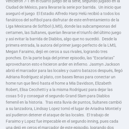
vencieron 7-1 en el cuarto juego de la serie, segundo jugado en la
Ciudad de México, para llevarse la serie por barrida. Un inicio que
aseguró el juego El Estadio Alfredo Harp Helú recibió a todos los
fanáticos del softbol para disfrutar de este enfrentamiento de la
Liga Mexicana de Softbol (LMS), donde las subcampeonas del
certamen, las Sultanes, querían llevarse el triunfo del último juego
y así evitar la barrida de Diablos, algo que no sucedió. Desde la
primera entrada, la autora del primer juego perfecto de la LMS,
Megan Faraimo, dejó en ceros a sus rivales, logrando tres
ponches. En la parte baja del primer episodio, las “Escarlatas”
aprovecharon esto e hicieron arder en infierno. Jasmyn Jackson
abrió el marcador para las locales y cuatro batazos después, llegó
Adriana Rodríguez al plato, con bases llenas para conectar un
home run que llevó hasta el home a Mia Davidson, Elizabeth
Robert, Elisa Cecchetti y a la misma Rodríguez para dejar las
cosas 5-0 y conseguir el segundo Grand Slam para Diablos
femenil en la historia. Tras esta lluvia de puntos, Sultanes cambió
a su lanzadora, Lindsay Lopez tomó el lugar de Ariadna Montiel y
así pudieron detener el ataque de las locales. El trabajo de
Faraimo y Lopez fue impecable en el segundo inning, pues cada
una dejó en ceros el marcador de este episodio, logrando dos