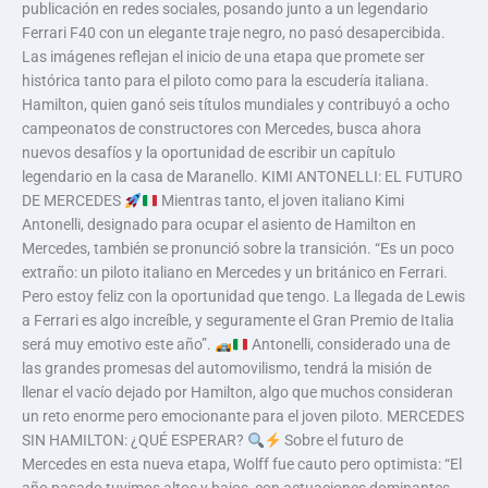
publicación en redes sociales, posando junto a un legendario
Ferrari F40 con un elegante traje negro, no pasó desapercibida.
Las imágenes reflejan el inicio de una etapa que promete ser
histórica tanto para el piloto como para la escudería italiana.
Hamilton, quien ganó seis títulos mundiales y contribuyó a ocho
campeonatos de constructores con Mercedes, busca ahora
nuevos desafíos y la oportunidad de escribir un capítulo
legendario en la casa de Maranello. KIMI ANTONELLI: EL FUTURO
DE MERCEDES
Mientras tanto, el joven italiano Kimi
Antonelli, designado para ocupar el asiento de Hamilton en
Mercedes, también se pronunció sobre la transición. “Es un poco
extraño: un piloto italiano en Mercedes y un británico en Ferrari.
Pero estoy feliz con la oportunidad que tengo. La llegada de Lewis
a Ferrari es algo increíble, y seguramente el Gran Premio de Italia
será muy emotivo este año”.
Antonelli, considerado una de
las grandes promesas del automovilismo, tendrá la misión de
llenar el vacío dejado por Hamilton, algo que muchos consideran
un reto enorme pero emocionante para el joven piloto. MERCEDES
SIN HAMILTON: ¿QUÉ ESPERAR?
Sobre el futuro de
Mercedes en esta nueva etapa, Wolff fue cauto pero optimista: “El