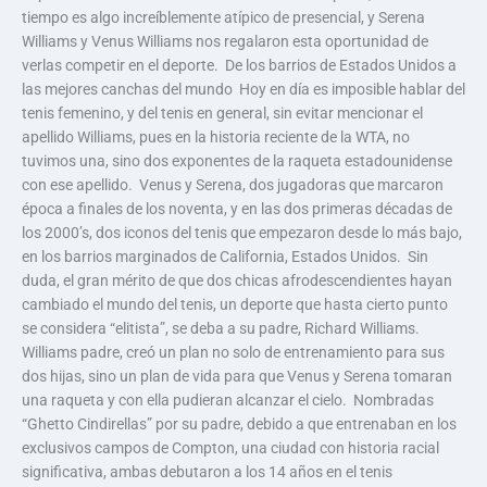
tiempo es algo increíblemente atípico de presencial, y Serena
Williams y Venus Williams nos regalaron esta oportunidad de
verlas competir en el deporte. De los barrios de Estados Unidos a
las mejores canchas del mundo Hoy en día es imposible hablar del
tenis femenino, y del tenis en general, sin evitar mencionar el
apellido Williams, pues en la historia reciente de la WTA, no
tuvimos una, sino dos exponentes de la raqueta estadounidense
con ese apellido. Venus y Serena, dos jugadoras que marcaron
época a finales de los noventa, y en las dos primeras décadas de
los 2000’s, dos iconos del tenis que empezaron desde lo más bajo,
en los barrios marginados de California, Estados Unidos. Sin
duda, el gran mérito de que dos chicas afrodescendientes hayan
cambiado el mundo del tenis, un deporte que hasta cierto punto
se considera “elitista”, se deba a su padre, Richard Williams.
Williams padre, creó un plan no solo de entrenamiento para sus
dos hijas, sino un plan de vida para que Venus y Serena tomaran
una raqueta y con ella pudieran alcanzar el cielo. Nombradas
“Ghetto Cindirellas” por su padre, debido a que entrenaban en los
exclusivos campos de Compton, una ciudad con historia racial
significativa, ambas debutaron a los 14 años en el tenis