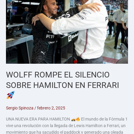
WOLFF ROMPE EL SILENCIO
SOBRE HAMILTON EN FERRARI
Sergio Spinoza
/
febrero 2, 2025
UNA NUEVA ERA PARA HAMILTON
El mundo de la Fórmula 1
vive una revolución con la llegada de Lewis Hamilton a Ferrari, un
movimiento que ha sacudido el paddock y generado una oleada