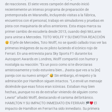
de reacciones. El siete veces campeón del mundo inició
recientemente un intenso programa de preparación de
pretemporada en Maranello, incluyendo visitas a la fábrica,
encuentros con el personal, trabajo en simuladores y pruebas en
pista con maquinaria de años anteriores. Esta etapa marca su
primer cambio de escudería desde 2013, cuando dejó McLaren
para unirse a Mercedes. TOTO WOLFF Y SU EMOTIVA REACCIÓN
El jefe de Mercedes, Toto Wolff, no se quedó callado tras ver las
primeras imágenes de su ex piloto luciendo el icónico rojo de
Ferrari. En una entrevista para Sky Sports F1 durante los
Autosport Awards en Londres, Wolff compartió con humor y
nostalgia su reacción: “Es un poco como si te divorciaras
amistosamente y todo estuviera bien… ¡hasta que ves a tu [ex]
pareja con su nuevo amigo!”
Sin embargo, el respeto y la
admiración por Hamilton siguen intactos. “Le envié un mensaje
diciéndole que esas fotos eran icónicas. Estaban muy bien
hechas, ¡aunque no es de extrañar viniendo de alguien como
Lewis!” añadió Wolff, destacando el carisma del británico.
HAMILTON Y SU IMPACTO INMEDIATO EN FERRARI
El
impacto de Hamilton en Ferrari ha sido inmediato. Su primera