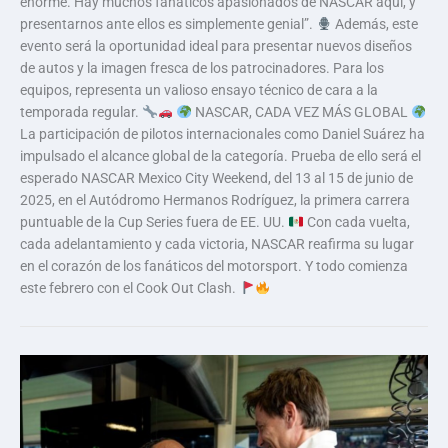
enorme. Hay muchos fanáticos apasionados de NASCAR aquí, y
presentarnos ante ellos es simplemente genial”.
Además, este
evento será la oportunidad ideal para presentar nuevos diseños
de autos y la imagen fresca de los patrocinadores. Para los
equipos, representa un valioso ensayo técnico de cara a la
temporada regular.
NASCAR, CADA VEZ MÁS GLOBAL
La participación de pilotos internacionales como Daniel Suárez ha
impulsado el alcance global de la categoría. Prueba de ello será el
esperado NASCAR Mexico City Weekend, del 13 al 15 de junio de
2025, en el Autódromo Hermanos Rodríguez, la primera carrera
puntuable de la Cup Series fuera de EE. UU.
Con cada vuelta,
cada adelantamiento y cada victoria, NASCAR reafirma su lugar
en el corazón de los fanáticos del motorsport. Y todo comienza
este febrero con el Cook Out Clash.