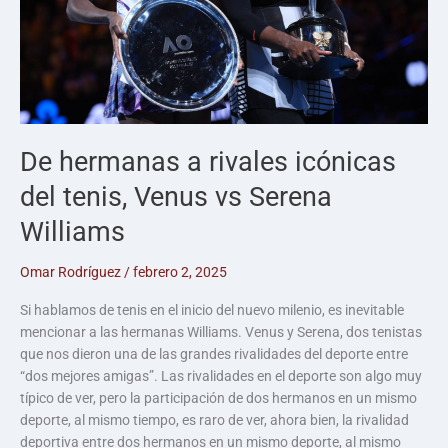
De hermanas a rivales icónicas
del tenis, Venus vs Serena
Williams
Omar Rodríguez
/
febrero 2, 2025
Si hablamos de tenis en el inicio del nuevo milenio, es inevitable
mencionar a las hermanas Williams. Venus y Serena, dos tenistas
que nos dieron una de las grandes rivalidades del deporte entre
“dos mejores amigas”. Las rivalidades en el deporte son algo muy
típico de ver, pero la participación de dos hermanos en un mismo
deporte, al mismo tiempo, es raro de ver, ahora bien, la rivalidad
deportiva entre dos hermanos en un mismo deporte, al mismo