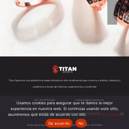
Titan Sports es una plataforma especializada en alto rendimiento que conecta a atletas, industria y
audiencia a través de historias, experiencias y contenido
Teléfono:
+52 1 55 6719 5282
Correo:
contacto@titansports.mx
Usamos cookies para asegurar que te damos la mejor
experiencia en nuestra web. Si continúas usando este sitio,
Copyright© Titan Sports 2026. todos los derechos reservados
asumiremos que estás de acuerdo con ello.
Política de cookies
De acuerdo
No
Aviso de privacidad
Nosotros
Política de cookies
s
Contácto