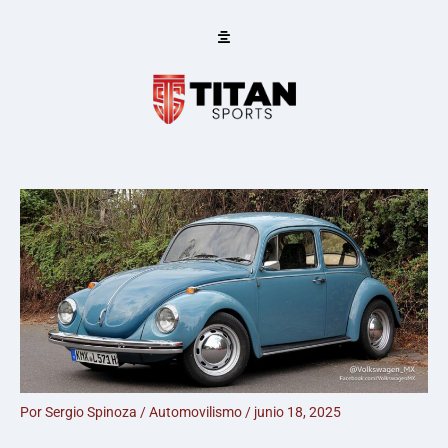
Ir
al
contenido
Por
Sergio Spinoza
/
Automovilismo
/
junio 18, 2025