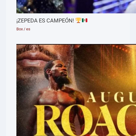
¡ZEPEDA ES CAMPEÓN!
Box
/
es