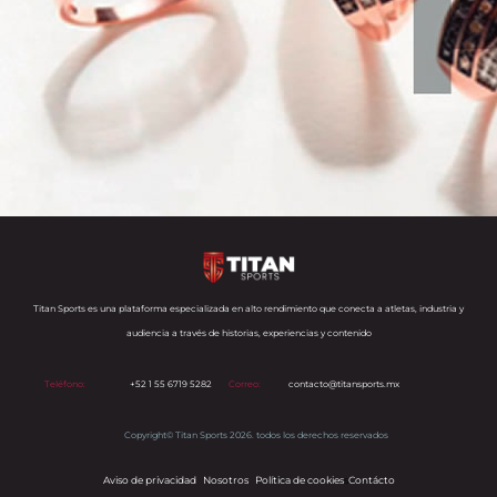
Titan Sports es una plataforma especializada en alto rendimiento que conecta a atletas, industria y
audiencia a través de historias, experiencias y contenido
Teléfono:
+52 1 55 6719 5282
Correo:
contacto@titansports.mx
Copyright© Titan Sports 2026. todos los derechos reservados
Aviso de privacidad
Nosotros
Política de cookies
s
Contácto