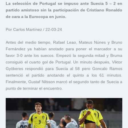
La selección de Portugal se impuso ante Suecia 5 – 2 en
partido amistoso sin la participación de Cristiano Ronaldo
de cara a la Eurocopa en junio.
Por Carlos Martínez / 22-03-24
Antes del medio tiempo, Rafael Leao, Mateus Núnes y Bruno
Fernández ya habían anotado para poner el marcador a su
favor 3-0 ante los suecos. Empezó la segunda mitad y Bruma
consiguió el cuarto gol de Portugal. Un minuto después, Viktor
Gyökeres respondió para Suecia al 58 pero Goncalo Ramos
sentenció el partido anotando el quinto a los 61 minutos.
Finalmente, Gustaf Nilsson marcó el segundo tanto de Suecia a
punto de terminar el encuentro.