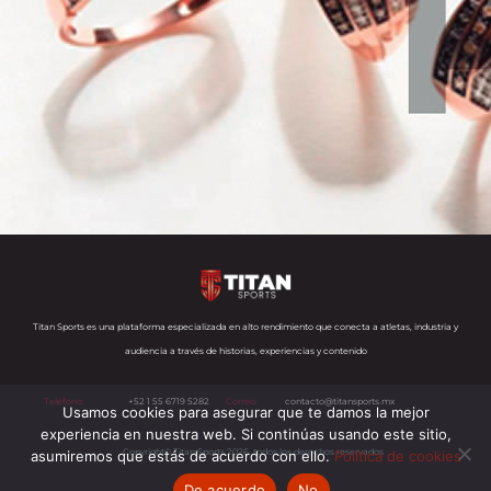
Titan Sports es una plataforma especializada en alto rendimiento que conecta a atletas, industria y
audiencia a través de historias, experiencias y contenido
Teléfono:
+52 1 55 6719 5282
Correo:
contacto@titansports.mx
Usamos cookies para asegurar que te damos la mejor
experiencia en nuestra web. Si continúas usando este sitio,
Copyright© Titan Sports 2026. todos los derechos reservados
asumiremos que estás de acuerdo con ello.
Política de cookies
De acuerdo
No