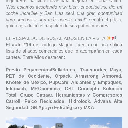
ingenieros ha sido clave para mejorar en cada salida.
“Nos estamos acoplando muy bien, el equipo me dio un
coche increíble y San Luis será una gran oportunidad
para demostrar aún más nuestro nivel”
, señaló el piloto,
quien agradeció el respaldo de sus patrocinadores.
EL RESPALDO DE SUS ALIADOS EN LA PISTA
El
auto #16
de Rodrigo Maggio cuenta con una sólida
lista de aliados comerciales que lo acompañan en cada
carrera. Entre ellos destacan:
Presto Pegamentos/Selladores, Transportes Maya,
PET de Occidente, Orpack, Armstrong Armored,
Knotek de México, PupCare, Aislantes y Empaques,
Intercash, MROcommsa, CST Concepto Solución
Total, Grupo Catraar, Herramientas y Compresores
Carroll, Palco Reciclados, Hidrolock, Advans Alta
Seguridad, GN Apoyo Estratégico y M&A
.