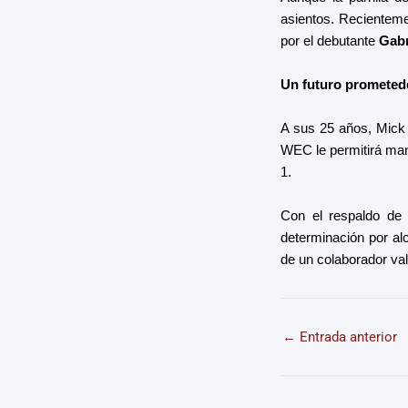
asientos. Recientem
por el debutante
Gabr
Un futuro prometed
A sus 25 años, Mick 
WEC le permitirá man
1.
Con el respaldo de 
determinación por a
de un colaborador val
←
Entrada anterior