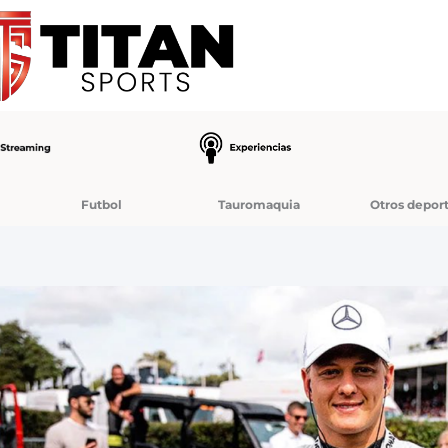
Futbol
Tauromaquia
Otros depor