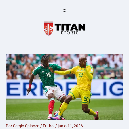
Ir
al
contenido
Por
Sergio Spinoza
/
Futbol
/
junio 11, 2026