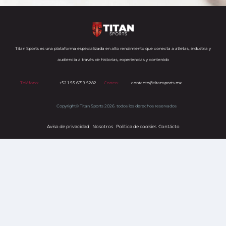
Titan Sports es una plataforma especializada en alto rendimiento que conecta a atletas, industria y
audiencia a través de historias, experiencias y contenido
Teléfono:
+52 1 55 6719 5282
Correo:
contacto@titansports.mx
Copyright© Titan Sports 2026. todos los derechos reservados
Aviso de privacidad
Nosotros
Política de cookies
s
Contácto