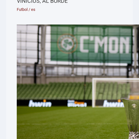
VINÍCIUS, AL BORDE
Futbol
/
es