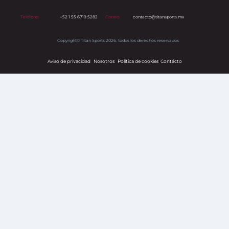
Teléfono:
+52 1 55 6719 5282
Correo:
contacto@titansports.mx
Copyright© Titan Sports 2026. todos los derechos reservados
Aviso de privacidad
Nosotros
Política de cookies
s
Contácto