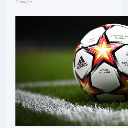
Futbol
/
es