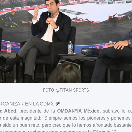
FOTO, @TITAN SPORTS
ORGANIZAR EN LA CDMX
ge Abed
, presidente de la
OMDAI-FIA México
, subrayó lo c
o de esta magnitud: “Siempre somos los pioneros y ponemos 
 sido un buen reto, pero creo que lo hemos afrontado bastant