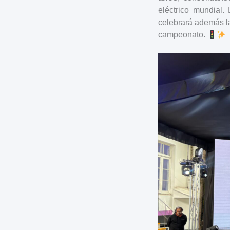
eléctrico mundial.
celebrará además 
campeonato.