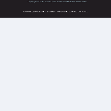
Copyright© Titan Sports 2026. todos los derechos reservados
Aviso de privacidad
Nosotros
Política de cookies
s
Contácto