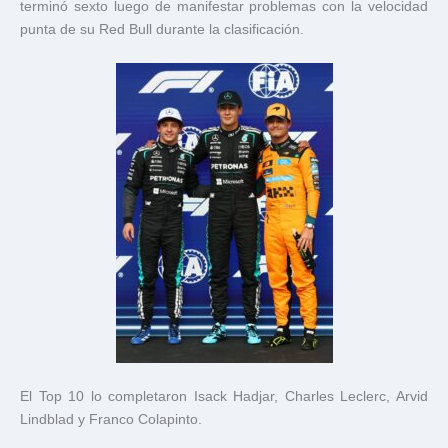
terminó sexto luego de manifestar problemas con la velocidad
punta de su Red Bull durante la clasificación.
El Top 10 lo completaron
Isack Hadjar
,
Charles Leclerc
,
Arvid
Lindblad
y
Franco Colapinto
.