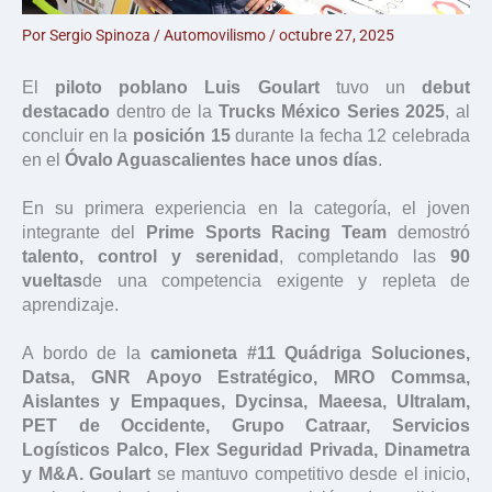
Por
Sergio Spinoza
/
Automovilismo
/
octubre 27, 2025
El
piloto poblano Luis Goulart
tuvo un
debut
destacado
dentro de la
Trucks México Series 2025
, al
concluir en la
posición 15
durante la fecha 12 celebrada
en el
Óvalo Aguascalientes hace unos días
.
En su primera experiencia en la categoría, el joven
integrante del
Prime Sports Racing Team
demostró
talento, control y serenidad
, completando las
90
vueltas
de una competencia exigente y repleta de
aprendizaje.
A bordo de la
camioneta #11 Quádriga Soluciones,
Datsa, GNR Apoyo Estratégico, MRO Commsa,
Aislantes y Empaques, Dycinsa, Maeesa, Ultralam,
PET de Occidente, Grupo Catraar, Servicios
Logísticos Palco, Flex Seguridad Privada, Dinametra
y M&A.
Goulart
se mantuvo competitivo desde el inicio,