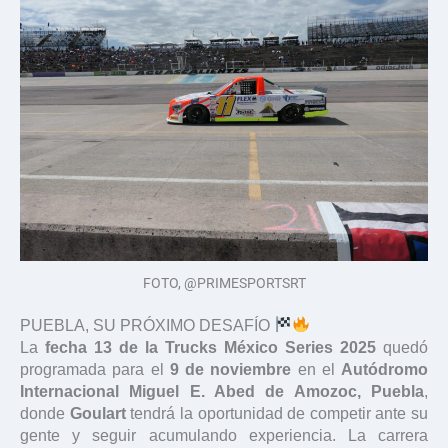
FOTO, @PRIMESPORTSRT
PUEBLA, SU PRÓXIMO DESAFÍO
La
fecha 13 de la Trucks México Series 2025
quedó
programada para el
9 de noviembre
en el
Autódromo
Internacional Miguel E. Abed de Amozoc, Puebla
,
donde
Goulart
tendrá la oportunidad de competir ante su
gente y seguir acumulando experiencia. La carrera