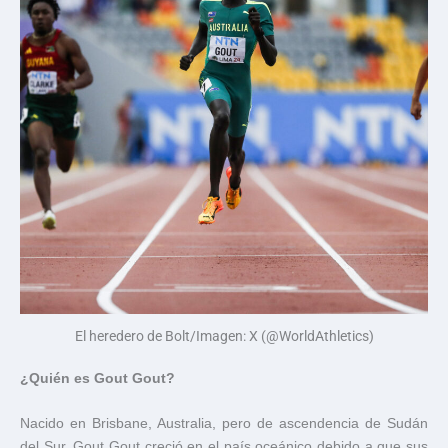
El heredero de Bolt/Imagen: X (@WorldAthletics)
¿Quién es Gout Gout?
Nacido en Brisbane, Australia, pero de ascendencia de Sudán
del Sur, Gout Gout creció en el país oceánico debido a que sus