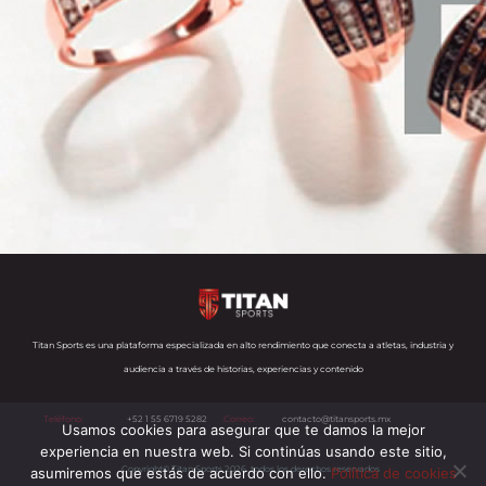
Titan Sports es una plataforma especializada en alto rendimiento que conecta a atletas, industria y
audiencia a través de historias, experiencias y contenido
Teléfono:
+52 1 55 6719 5282
Correo:
contacto@titansports.mx
Usamos cookies para asegurar que te damos la mejor
experiencia en nuestra web. Si continúas usando este sitio,
Copyright© Titan Sports 2026. todos los derechos reservados
asumiremos que estás de acuerdo con ello.
Política de cookies