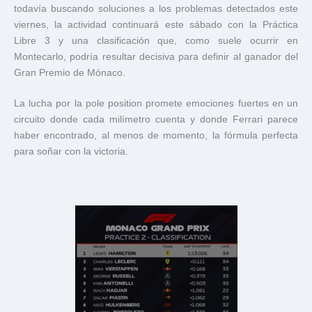
todavía buscando soluciones a los problemas detectados este
viernes, la actividad continuará este sábado con la Práctica
Libre 3 y una clasificación que, como suele ocurrir en
Montecarlo, podría resultar decisiva para definir al ganador del
Gran Premio de Mónaco.
La lucha por la pole position promete emociones fuertes en un
circuito donde cada milímetro cuenta y donde Ferrari parece
haber encontrado, al menos de momento, la fórmula perfecta
para soñar con la victoria.