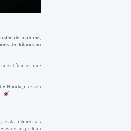
 costes de motores
,
ones de dólares en
ores híbridos, que
d y Honda
, que ven
s.
 evitar diferencias
uevas reglas podrían