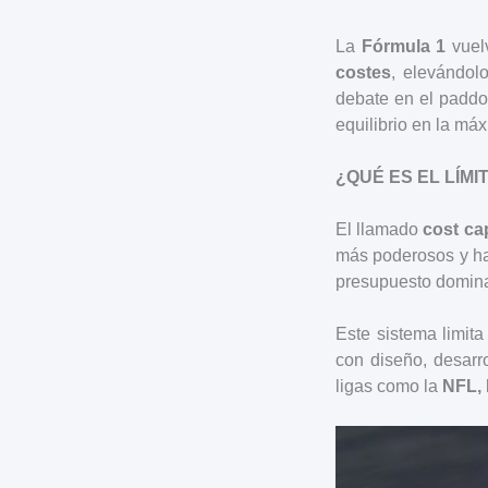
La
Fórmula 1
vuelv
costes
, elevándol
debate en el paddoc
equilibrio en la má
¿QUÉ ES EL LÍMI
El llamado
cost ca
más poderosos y ha
presupuesto dominab
Este sistema limita
con diseño, desarro
ligas como la
NFL,