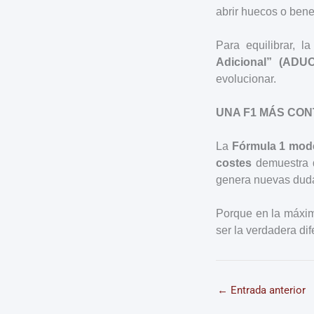
abrir huecos o benef
Para equilibrar,
Adicional” (ADUO
evolucionar.
UNA F1 MÁS CO
La
Fórmula 1 mod
costes
demuestra q
genera nuevas duda
Porque en la máxim
ser la verdadera di
←
Entrada anterior