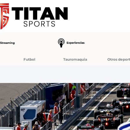
Futbol
Tauromaquia
Otros depor