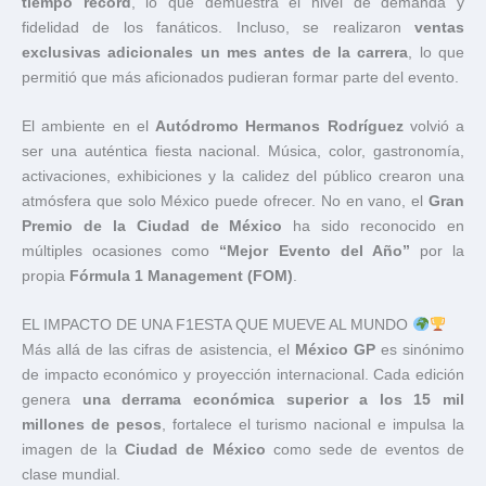
tiempo récord
, lo que demuestra el nivel de demanda y
fidelidad de los fanáticos. Incluso, se realizaron
ventas
exclusivas adicionales un mes antes de la carrera
, lo que
permitió que más aficionados pudieran formar parte del evento.
El ambiente en el
Autódromo Hermanos Rodríguez
volvió a
ser una auténtica fiesta nacional. Música, color, gastronomía,
activaciones, exhibiciones y la calidez del público crearon una
atmósfera que solo México puede ofrecer. No en vano, el
Gran
Premio de la Ciudad de México
ha sido reconocido en
múltiples ocasiones como
“Mejor Evento del Año”
por la
propia
Fórmula 1 Management (FOM)
.
EL IMPACTO DE UNA F1ESTA QUE MUEVE AL MUNDO
Más allá de las cifras de asistencia, el
México GP
es sinónimo
de impacto económico y proyección internacional. Cada edición
genera
una derrama económica superior a los 15 mil
millones de pesos
, fortalece el turismo nacional e impulsa la
imagen de la
Ciudad de México
como sede de eventos de
clase mundial.