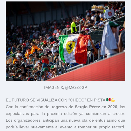
IMAGEN X, @MexicoGP
EL FUTURO SE VISUALIZA CON “CHECO” EN PISTA
Con la confirmación del
regreso de Sergio Pérez en 2026
, las
expectativas para la próxima edición ya comienzan a crecer.
Los organizadores anticipan una nueva ola de entusiasmo que
podría llevar nuevamente al evento a romper su propio récord.