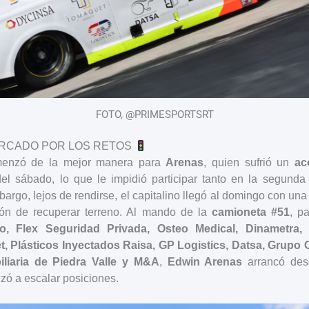
FOTO, @PRIMESPORTSRT
RCADO POR LOS RETOS
menzó de la mejor manera para
Arenas
, quien sufrió un
ac
el sábado, lo que le impidió participar tanto en la segund
bargo, lejos de rendirse, el capitalino llegó al domingo con una
ión de recuperar terreno. Al mando de la
camioneta #51
, p
o, Flex Seguridad Privada, Osteo Medical, Dinametra, 
 Plásticos Inyectados Raisa, GP Logistics, Datsa, Grupo C
liaria de Piedra Valle y M&A
,
Edwin Arenas
arrancó de
ó a escalar posiciones.