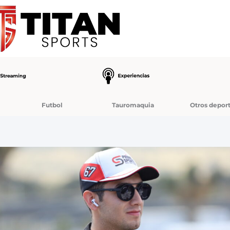
Futbol
Tauromaquia
Otros depor