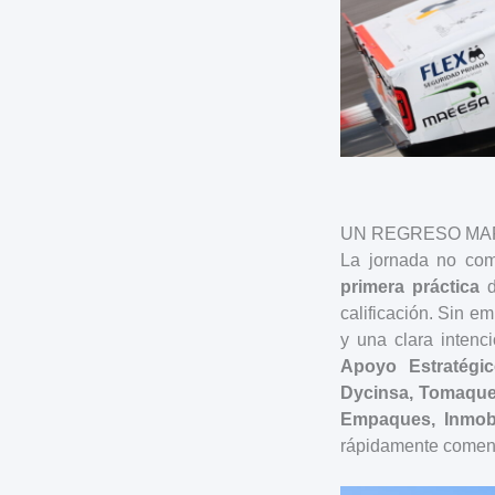
UN REGRESO MA
La jornada no co
primera práctica
d
calificación. Sin em
y una clara intenc
Apoyo Estratégic
Dycinsa, Tomaquet,
Empaques, Inmobi
rápidamente comenz