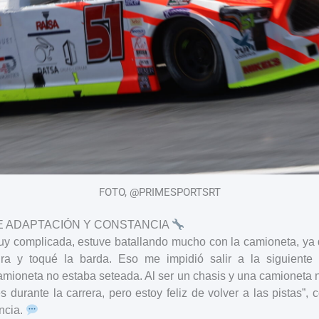
FOTO, @PRIMESPORTSRT
E ADAPTACIÓN Y CONSTANCIA
uy complicada, estuve batallando mucho con la camioneta, ya q
a y toqué la barda. Eso me impidió salir a la siguiente pr
amioneta no estaba seteada. Al ser un chasis y una camioneta
es durante la carrera, pero estoy feliz de volver a las pistas”,
encia.