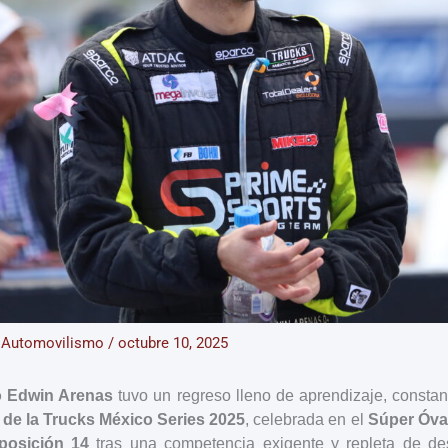
/
Automovilismo
/
octubre 10, 2025
no Edwin Arenas
tuvo un regreso lleno de aprendizaje, constan
 de la Trucks México Series 2025
, celebrada en el
Súper Óva
posición 14
tras una competencia exigente y repleta de de