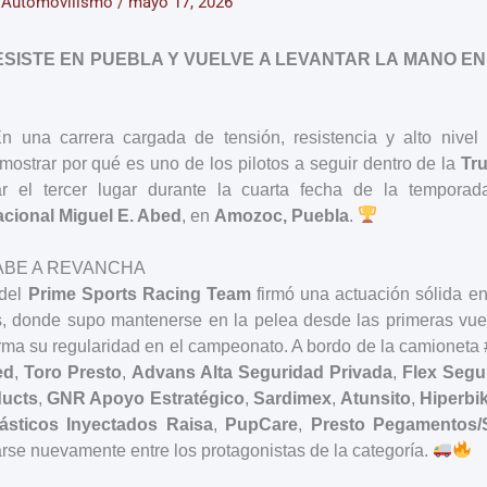
/
Automovilismo
/
mayo 17, 2026
SISTE EN PUEBLA Y VUELVE A LEVANTAR LA MANO E
 una carrera cargada de tensión, resistencia y alto nivel
mostrar por qué es uno de los pilotos a seguir dentro de la
Tr
ar el tercer lugar durante la cuarta fecha de la temporad
cional Miguel E. Abed
, en
Amozoc, Puebla
.
ABE A REVANCHA
 del
Prime Sports Racing Team
firmó una actuación sólida en
s, donde supo mantenerse en la pelea desde las primeras vuel
rma su regularidad en el campeonato. A bordo de la camioneta
ed
,
Toro Presto
,
Advans Alta Seguridad Privada
,
Flex Segu
ducts
,
GNR Apoyo Estratégico
,
Sardimex
,
Atunsito
,
Hiperbi
lásticos Inyectados Raisa
,
PupCare
,
Presto Pegamentos/S
arse nuevamente entre los protagonistas de la categoría.