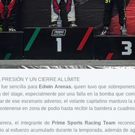
 PRESIÓN Y UN CIERRE AL LÍMITE
fue sencilla para
Edwin Arenas
, quien tuvo que sobreponer
del stage, especialmente por una falla en la bomba que comp
ar de ese escenario adverso, el volante capitalino mantuvo la 
ostenerse en zona de podio hasta recibir la bandera a cuadros 
arrera, el integrante de
Prime Sports Racing Team
reconoci
io al esfuerzo acumulado durante la temporada, además de ag