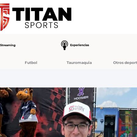
Futbol
Tauromaquia
Otros depor