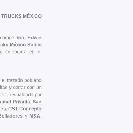
N TRUCKS MÉXICO
 competitivo,
Edwin
ucks México Series
a, celebrada en el
 el trazado poblano
tas y cerrar con un
 #51, respaldada por
ridad Privada
,
San
kes
,
CST Concepto
elladores
y
M&A
,