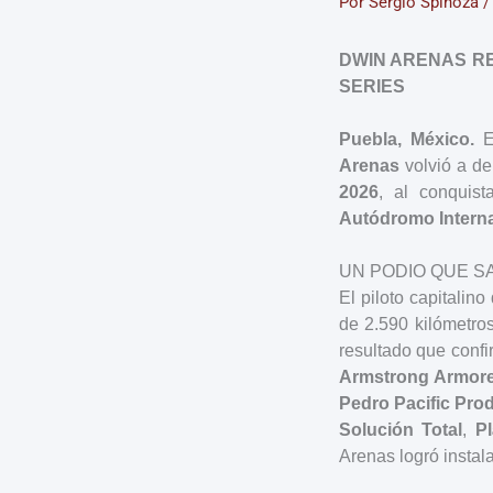
Por
Sergio Spinoza
DWIN ARENAS RE
SERIES
Puebla, México.
En
Arenas
volvió a de
2026
, al conquist
Autódromo Interna
UN PODIO QUE S
El piloto capitalino
de 2.590 kilómetro
resultado que confi
Armstrong Armor
Pedro Pacific Pro
Solución Total
,
P
Arenas logró instal