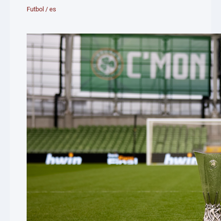
Futbol
/
es