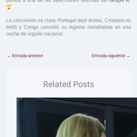
puntos a una de las selecciones favoritas del
Grupo K
.
La conclusión es clara: Portugal dejó dudas, Cristiano no
brilló y Congo convirtió su regreso mundialista en una
noche de orgullo nacional.
←
Entrada anterior
Entrada siguiente
→
Related Posts