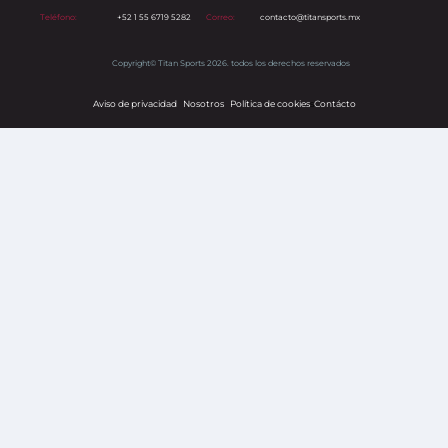
Teléfono:
+52 1 55 6719 5282
Correo:
contacto@titansports.mx
Copyright© Titan Sports 2026. todos los derechos reservados
Aviso de privacidad
Nosotros
Política de cookies
s
Contácto