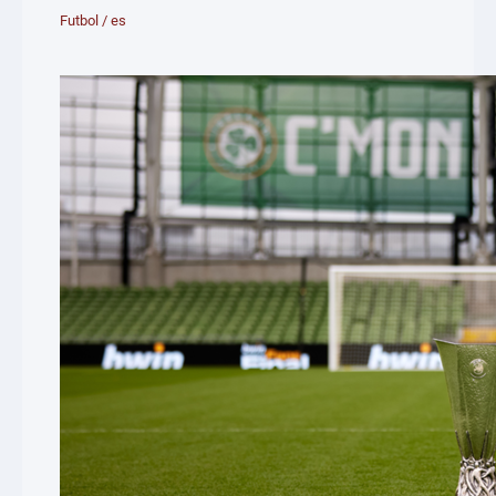
Futbol
/
es