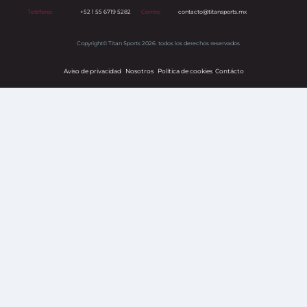
Teléfono:
+52 1 55 6719 5282
Correo:
contacto@titansports.mx
Copyright© Titan Sports 2026. todos los derechos reservados
Aviso de privacidad
Nosotros
Política de cookies
s
Contácto