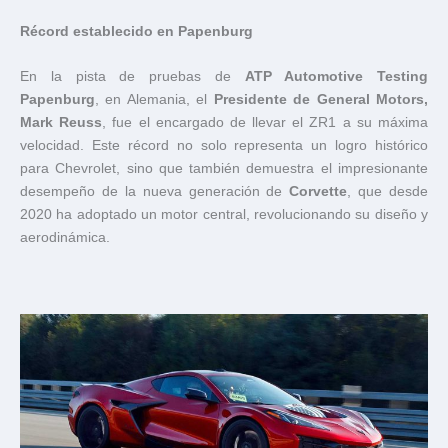
Récord establecido en Papenburg
En la pista de pruebas de
ATP Automotive Testing
Papenburg
, en Alemania, el
Presidente de General Motors,
Mark Reuss
, fue el encargado de llevar el ZR1 a su máxima
velocidad. Este récord no solo representa un logro histórico
para Chevrolet, sino que también demuestra el impresionante
desempeño de la nueva generación de
Corvette
, que desde
2020 ha adoptado un motor central, revolucionando su diseño y
aerodinámica.