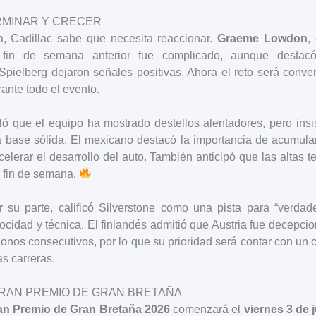
ERMINAR Y CRECER
, Cadillac sabe que necesita reaccionar.
Graeme Lowdon
,
 fin de semana anterior fue complicado, aunque destac
ielberg dejaron señales positivas. Ahora el reto será conver
rante todo el evento.
ó que el equipo ha mostrado destellos alentadores, pero insis
a base sólida. El mexicano destacó la importancia de acumular
elerar el desarrollo del auto. También anticipó que las altas 
l fin de semana.
r su parte, calificó Silverstone como una pista para “verdad
cidad y técnica. El finlandés admitió que Austria fue decepci
nos consecutivos, por lo que su prioridad será contar con un
as carreras.
RAN PREMIO DE GRAN BRETAÑA
an Premio de Gran Bretaña 2026
comenzará el
viernes 3 de j