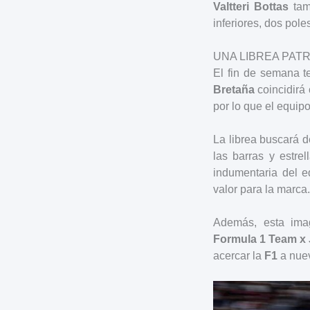
Valtteri Bottas
tamb
inferiores, dos pol
UNA LIBREA PATR
El fin de semana 
Bretaña
coincidirá
por lo que el equip
La librea buscará d
las barras y estrel
indumentaria del e
valor para la marca.
Además, esta ima
Formula 1 Team x
acercar la
F1
a nuev