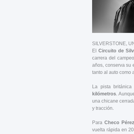
SILVERSTONE, U
El
Circuito de Sil
carrera del campeo
años, conserva su e
tanto al auto como a
La pista británic
kilómetros
. Aunqu
una chicane cerrada
y tracción.
Para
Checo Pérez
vuelta rápida en 20