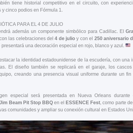
ién tiene historial competitivo en el circuito, con experienc
es y cinco podios en Fórmula 1.
IÓTICA PARA EL 4 DE JULIO
tendrá además un componente simbólico para Cadillac. El
Gr
 con las celebraciones del
4 de julio
y con el
250 aniversario 
o presentará una decoración especial en rojo, blanco y azul.
estacar la identidad estadounidense de la escudería, con una
las. El diseño también se replicará en el garaje, los cascos
quipo, creando una presencia visual uniforme durante un fi
gen especial será presentada en Nueva Orleans durante
 Jim Beam Pit Stop BBQ
en el
ESSENCE Fest
, como parte de
as comunidades y ampliar su conexión cultural en Estados Un