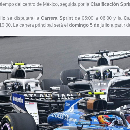
tiempo del centro de México, seguida por la
Clasificación Spri
lio
se disputará la
Carrera Sprint
de 05:00 a 06:00 y la
Ca
0:00. La carrera principal será el
domingo 5 de julio
a partir d