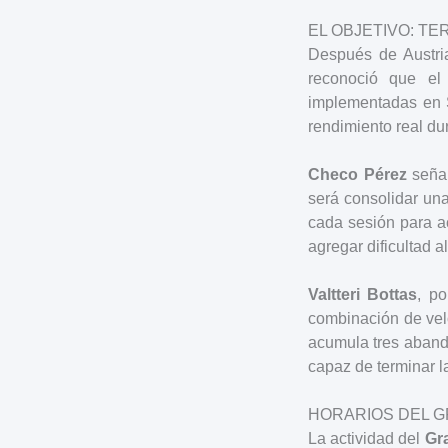
EL OBJETIVO: T
Después de Austria
reconoció que el
implementadas en Sp
rendimiento real du
Checo Pérez
señal
será consolidar un
cada sesión para ac
agregar dificultad a
Valtteri Bottas
, po
combinación de velo
acumula tres abando
capaz de terminar l
HORARIOS DEL G
La actividad del
Gr