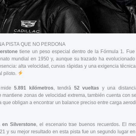
NA PISTA QUE NO PERDONA
verstone
tiene un peso especial dentro de la Fórmula 1. Fue
nato mundial en 1950 y, aunque su trazado ha evolucionado
sencia: alta velocidad, curvas rápidas y una exigencia técni
l piloto.
a mide
5.891 kilómetros
, tendrá
52 vueltas
y una distanci
e mantiene zonas de velocidad extrema, también cuenta con se
 que obligan a encontrar un balance preciso entre carga aerod
 en Silverstone
, el escenario trae buenos recuerdos. El me
21 y su mejor resultado en esta pista fue un segundo lugar en