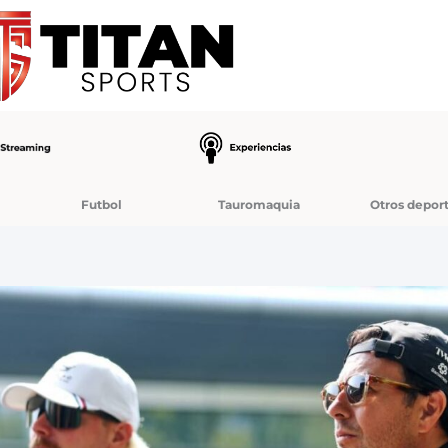
Futbol
Tauromaquia
Otros depor