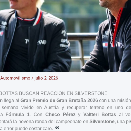
/
Automovilismo
/
julio 2, 2026
BOTTAS BUSCAN REACCIÓN EN SILVERSTONE
am
llega al
Gran Premio de Gran Bretaña 2026
con una misión c
 semana vivido en Austria y recuperar terreno en uno de
 la
Fórmula 1
. Con
Checo Pérez
y
Valtteri Bottas
al vol
ontará la novena ronda del campeonato en
Silverstone
, una pi
a error puede costar caro.