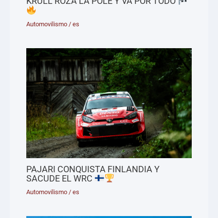
KRÜLL ROZA LA POLE Y VA POR TODO
Automovilismo
/
es
PAJARI CONQUISTA FINLANDIA Y
SACUDE EL WRC
Automovilismo
/
es