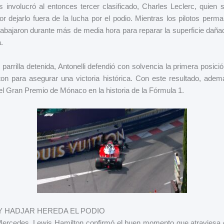
s involucró al entonces tercer clasificado, Charles Leclerc, quien 
or dejarlo fuera de la lucha por el podio. Mientras los pilotos perm
trabajaron durante más de media hora para reparar la superficie dañad
.
 parrilla detenida, Antonelli defendió con solvencia la primera posició
ton para asegurar una victoria histórica. Con este resultado, ademá
l Gran Premio de Mónaco en la historia de la Fórmula 1.
Y HADJAR HEREDA EL PODIO
 Mercedes, Lewis Hamilton confirmó el buen momento que atraviesa con