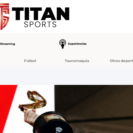
Futbol
Tauromaquia
Otros depor