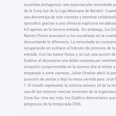
escarlata protagonizó una espectacular remontada pa
de la Zona Sur de la Liga Mexicana de Beisbol. Cuando
una desventaja de seis carreras y terminar celebran
episodios gracias a una ofensiva explosiva encabezad
6-0 apenas en la tercera entrada. Sin embargo, los D
Ramón Flores acercaron a los escarlatas en la cuarta
descontando la diferencia. La remontada se consumó
recuperando en solitario el liderato de jonrones de
entrada. Con las bases llenas y un out, una acción de
Diablos al decretarse una doble matanza por interfer
situación comprometida en la novena alta al retirar
empatado a siete carreras, Julián Ornelas abrió la pa
posición de anotar y dejó la mesa servida para José M
7. El triunfo representó la victoria número 24 de la t
una de las mejores marcas recientes de la organizaci
Zona Sur. Una vez más, los Diablos demostraron que 
peligrosos de la temporada 2026.