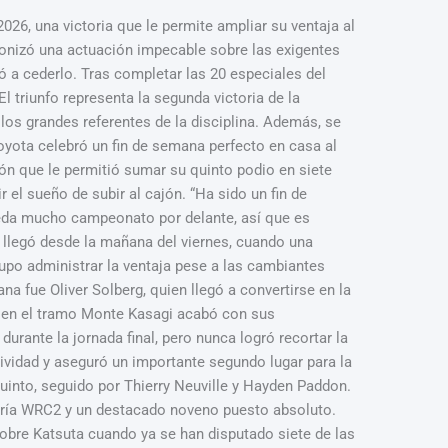
026, una victoria que le permite ampliar su ventaja al
agonizó una actuación impecable sobre las exigentes
ió a cederlo. Tras completar las 20 especiales del
 triunfo representa la segunda victoria de la
los grandes referentes de la disciplina. Además, se
 Toyota celebró un fin de semana perfecto en casa al
ión que le permitió sumar su quinto podio en siete
el sueño de subir al cajón. “Ha sido un fin de
queda mucho campeonato por delante, así que es
lly llegó desde la mañana del viernes, cuando una
supo administrar la ventaja pese a las cambiantes
a fue Oliver Solberg, quien llegó a convertirse en la
e en el tramo Monte Kasagi acabó con sus
urante la jornada final, pero nunca logró recortar la
tividad y aseguró un importante segundo lugar para la
uinto, seguido por Thierry Neuville y Hayden Paddon.
egoría WRC2 y un destacado noveno puesto absoluto.
sobre Katsuta cuando ya se han disputado siete de las