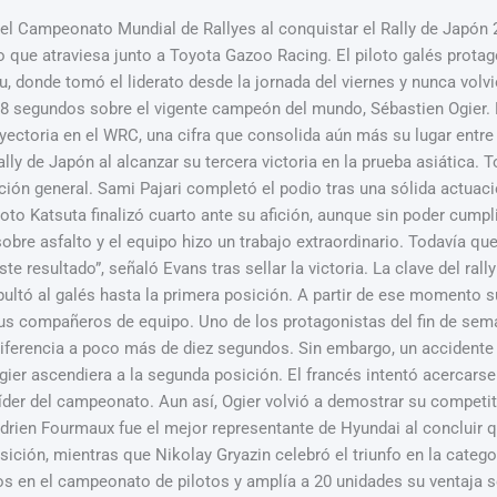
 el Campeonato Mundial de Rallyes al conquistar el Rally de Japón 2
to que atraviesa junto a Toyota Gazoo Racing. El piloto galés prot
fu, donde tomó el liderato desde la jornada del viernes y nunca volv
.8 segundos sobre el vigente campeón del mundo, Sébastien Ogier. El
ectoria en el WRC, una cifra que consolida aún más su lugar entre 
Rally de Japón al alcanzar su tercera victoria en la prueba asiática.
ación general. Sami Pajari completó el podio tras una sólida actuac
 Katsuta finalizó cuarto ante su afición, aunque sin poder cumplir 
 sobre asfalto y el equipo hizo un trabajo extraordinario. Todavía 
ste resultado”, señaló Evans tras sellar la victoria. La clave del ra
apultó al galés hasta la primera posición. A partir de ese momento 
us compañeros de equipo. Uno de los protagonistas del fin de seman
diferencia a poco más de diez segundos. Sin embargo, un accident
ier ascendiera a la segunda posición. El francés intentó acercarse d
 líder del campeonato. Aun así, Ogier volvió a demostrar su competi
Adrien Fourmaux fue el mejor representante de Hyundai al concluir q
sición, mientras que Nikolay Gryazin celebró el triunfo en la cat
os en el campeonato de pilotos y amplía a 20 unidades su ventaja 