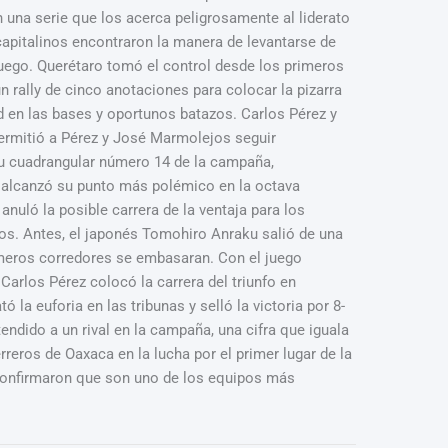
una serie que los acerca peligrosamente al liderato
 capitalinos encontraron la manera de levantarse de
Fuego. Querétaro tomó el control desde los primeros
 rally de cinco anotaciones para colocar la pizarra
d en las bases y oportunos batazos. Carlos Pérez y
permitió a Pérez y José Marmolejos seguir
u cuadrangular número 14 de la campaña,
o alcanzó su punto más polémico en la octava
nuló la posible carrera de la ventaja para los
zos. Antes, el japonés Tomohiro Anraku salió de una
imeros corredores se embasaran. Con el juego
Carlos Pérez colocó la carrera del triunfo en
a euforia en las tribunas y selló la victoria por 8-
endido a un rival en la campaña, una cifra que iguala
reros de Oaxaca en la lucha por el primer lugar de la
 confirmaron que son uno de los equipos más