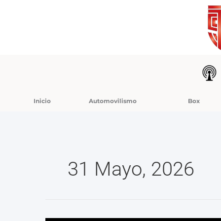
Ir
al
contenido
Inicio
Automovilismo
Box
31 Mayo, 2026