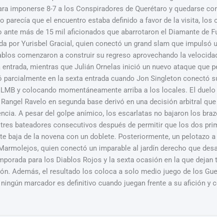
ra imponerse 8-7 a los Conspiradores de Querétaro y quedarse con 
 parecía que el encuentro estaba definido a favor de la visita, los
do ante más de 15 mil aficionados que abarrotaron el Diamante de 
a por Yurisbel Gracial, quien conectó un grand slam que impulsó un
iablos comenzaron a construir su regreso aprovechando la velocida
 entrada, mientras que Julián Ornelas inició un nuevo ataque que 
 parcialmente en la sexta entrada cuando Jon Singleton conectó s
 la LMB y colocando momentáneamente arriba a los locales. El duel
 Rangel Ravelo en segunda base derivó en una decisión arbitral que a
encia. A pesar del golpe anímico, los escarlatas no bajaron los bra
 a tres bateadores consecutivos después de permitir que los dos pr
rte baja de la novena con un doblete. Posteriormente, un pelotazo a 
armolejos, quien conectó un imparable al jardín derecho que desató l
emporada para los Diablos Rojos y la sexta ocasión en la que dejan t
ón. Además, el resultado los coloca a solo medio juego de los Guer
ningún marcador es definitivo cuando juegan frente a su afición y