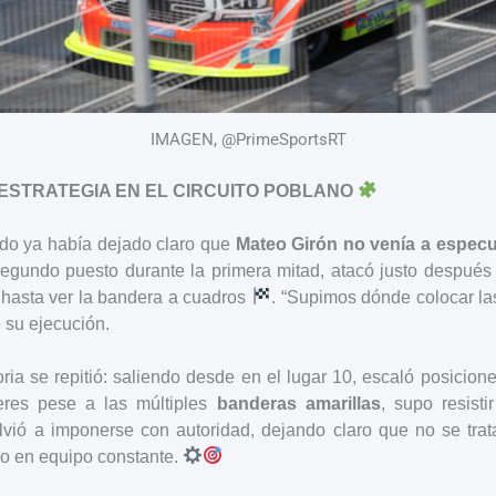
IMAGEN, @PrimeSportsRT
ESTRATEGIA EN EL CIRCUITO POBLANO
ado ya había dejado claro que
Mateo Girón no venía a especu
egundo puesto durante la primera mitad, atacó justo después 
 hasta ver la bandera a cuadros
. “Supimos dónde colocar las
e su ejecución.
oria se repitió: saliendo desde en el lugar 10, escaló posicio
deres pese a las múltiples
banderas amarillas
, supo resisti
lvió a imponerse con autoridad, dejando claro que no se trat
ajo en equipo constante.