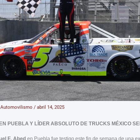
/
Automovilismo
/
abril 14, 2025
EN PUEBLA Y LÍDER ABSOLUTO DE TRUCKS MÉXICO SER
el E. Abed
en Puebla fue testigo este fin de semana de una e