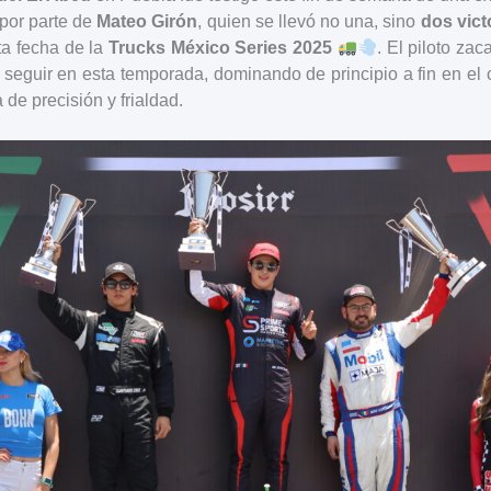
 por parte de
Mateo Girón
, quien se llevó no una, sino
dos vict
rta fecha de la
Trucks México Series 2025
. El piloto za
seguir en esta temporada, dominando de principio a fin en el 
de precisión y frialdad.