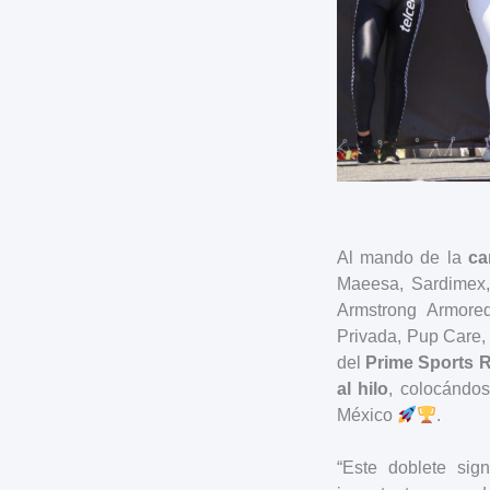
Al mando de la
ca
Maeesa, Sardimex, 
Armstrong Armored
Privada, Pup Care, 
del
Prime Sports 
al hilo
, colocándo
México
.
“Este doblete sig