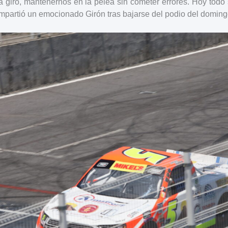
 giro, mantenernos en la pelea sin cometer errores. Hoy todo 
ompartió un emocionado Girón tras bajarse del podio del doming