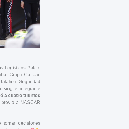
s Logísticos Palco,
oba, Grupo Catraar,
Batalion Seguridad
ising, el integrante
gó a cuatro triunfos
previo a NASCAR
e tomar decisiones