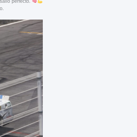
salió perfecto.
o.