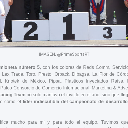
IMAGEN, @PrimeSportsRT
mioneta número 5
, con los colores de Reds Comm, Servicio
Lex Trade, Toro, Presto, Orpack, Dibagsa, La Flor de Córd
, Knotek de México, Pipsa, Plásticos Inyectados Raisa, 
Palco Consorcio de Comercio Internacional; Marketing & Advert
Racing Team
no solo mantuvo el invicto en el año, sino que
lle
se como el
líder indiscutible del campeonato de desarrollo
nifica mucho para mí y para todo el equipo. Tuvimos qu