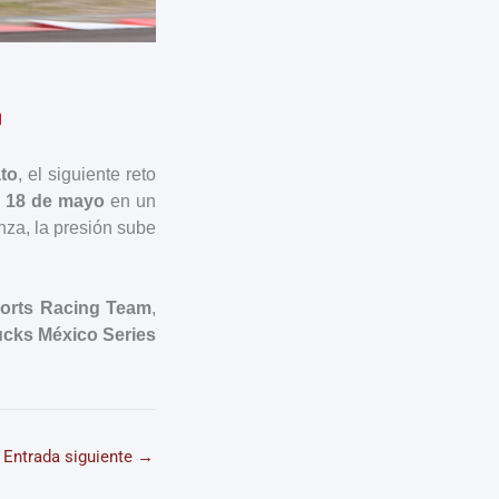
to
, el siguiente reto
o
18 de mayo
en un
nza, la presión sube
ports Racing Team
,
ucks México Series
Entrada siguiente
→