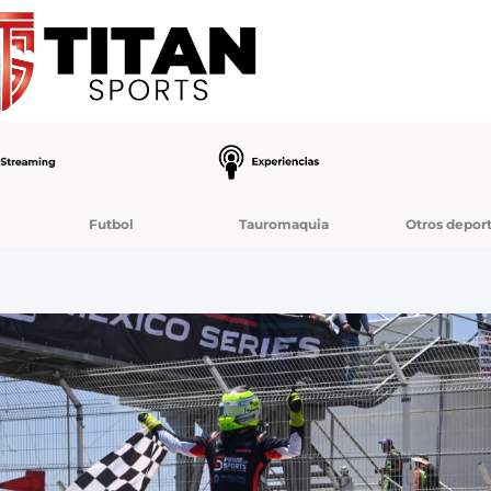
Futbol
Tauromaquia
Otros depor