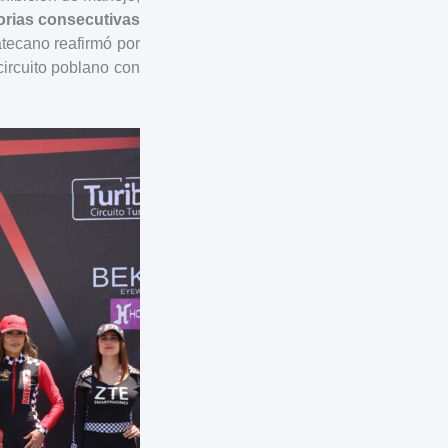
orias consecutivas
catecano reafirmó por
circuito poblano con