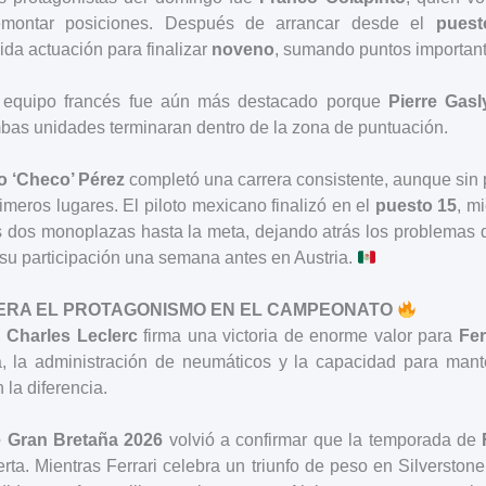
emontar posiciones. Después de arrancar desde el
puest
ida actuación para finalizar
noveno
, sumando puntos importan
 equipo francés fue aún más destacado porque
Pierre Gasl
bas unidades terminaran dentro de la zona de puntuación.
o ‘Checo’ Pérez
completó una carrera consistente, aunque sin 
rimeros lugares. El piloto mexicano finalizó en el
puesto 15
, m
s dos monoplazas hasta la meta, dejando atrás los problemas 
su participación una semana antes en Austria.
ERA EL PROTAGONISMO EN EL CAMPEONATO
,
Charles Leclerc
firma una victoria de enorme valor para
Fer
a, la administración de neumáticos y la capacidad para mant
 la diferencia.
 Gran Bretaña 2026
volvió a confirmar que la temporada de
ta. Mientras Ferrari celebra un triunfo de peso en Silversto