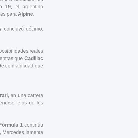
o 19
, el argentino
tes para
Alpine
.
y
concluyó décimo,
posibilidades reales
ientras que
Cadillac
de confiabilidad que
rari
, en una carrera
enerse lejos de los
Fórmula 1
continúa
ne, Mercedes lamenta