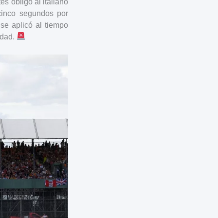
 obligó al italiano
 cinco segundos por
 se aplicó al tiempo
idad.