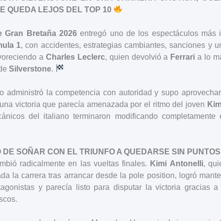
SE QUEDA LEJOS DEL TOP 10
e Gran Bretaña 2026
entregó uno de los espectáculos más i
ula 1
, con accidentes, estrategias cambiantes, sanciones y u
voreciendo a
Charles Leclerc
, quien devolvió a
Ferrari
a lo má
 de
Silverstone
.
o administró la competencia con autoridad y supo aprovechar
una victoria que parecía amenazada por el ritmo del joven
Kim
ánicos del italiano terminaron modificando completamente 
 DE SOÑAR CON EL TRIUNFO A QUEDARSE SIN PUNTOS
bió radicalmente en las vueltas finales.
Kimi Antonelli
, qu
da la carrera tras arrancar desde la pole position, logró ma
tagonistas y parecía listo para disputar la victoria gracias 
scos.