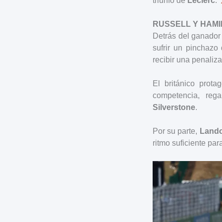
triunfo de
Leclerc
.
RUSSELL Y HAMI
Detrás del ganador 
sufrir un pinchazo 
recibir una penaliz
El británico prot
competencia, reg
Silverstone
.
Por su parte,
Lando
ritmo suficiente par