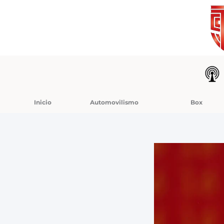
Ir
al
contenido
Inicio
Automovilismo
Box