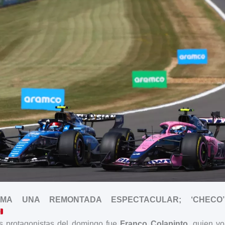
IRMA UNA REMONTADA ESPECTACULAR; ‘CHECO
s protagonistas del domingo fue
Franco Colapinto
, quien vo