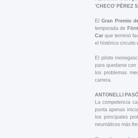
‘CHECO’ PÉREZ 
El
Gran Premio d
temporada de
Fórm
Car
que terminó fa
el histórico circuito
El piloto monegasc
para quedarse con 
los problemas mec
carrera.
ANTONELLI PASÓ
La competencia cam
punta apenas inicia
los principales pro
neumáticos más fre