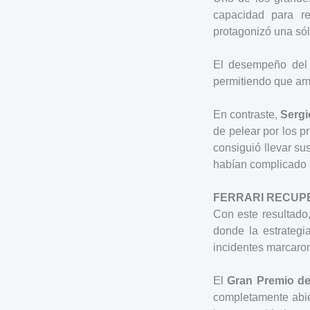
capacidad para r
protagonizó una sól
El desempeño del
permitiendo que am
En contraste,
Sergi
de pelear por los p
consiguió llevar su
habían complicado 
FERRARI RECUP
Con este resultado
donde la estrategi
incidentes marcaron
El
Gran Premio de
completamente abier