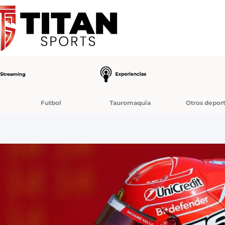
Futbol
Tauromaquia
Otros depor