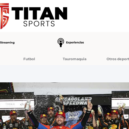
Futbol
Tauromaquia
Otros depor