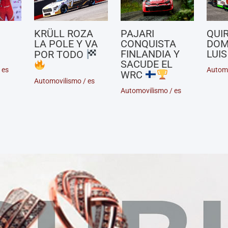
KRÜLL ROZA
PAJARI
QUI
LA POLE Y VA
CONQUISTA
DOM
FINLANDIA Y
LUIS
POR TODO
SACUDE EL
/
es
Autom
WRC
Automovilismo
/
es
Automovilismo
/
es