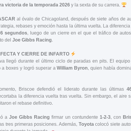
ra victoria de la temporada 2026
y la sexta de su carrera.
ASCAR
al óvalo de Chicagoland, después de siete años de au
rategia, rebases y emoción hasta la última vuelta. La diferencia
76 segundos
, luego de un cierre en el que el tráfico de aut
to del
Joe Gibbs Racing
.
FECTA Y CIERRE DE INFARTO
va llegó durante el último ciclo de paradas en pits. El equip
o a boxes y logró superar a
William Byron
, quien había domina
omento, Briscoe defendió el liderato durante las últimas
4
cortaba la diferencia vuelta tras vuelta. Sin embargo, el aire 
itaron el rebase definitivo.
tió a
Joe Gibbs Racing
firmar un contundente
1-2-3
, con
Bri
s tres primeras posiciones. Además,
Toyota
colocó siete auto