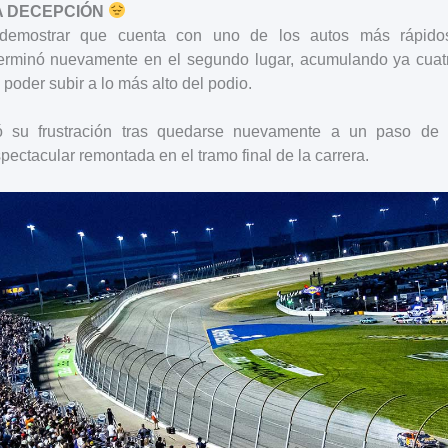
A DECEPCIÓN
demostrar que cuenta con uno de los autos más rápido
erminó nuevamente en el segundo lugar, acumulando ya cua
poder subir a lo más alto del podio.
ió su frustración tras quedarse nuevamente a un paso de l
pectacular remontada en el tramo final de la carrera.