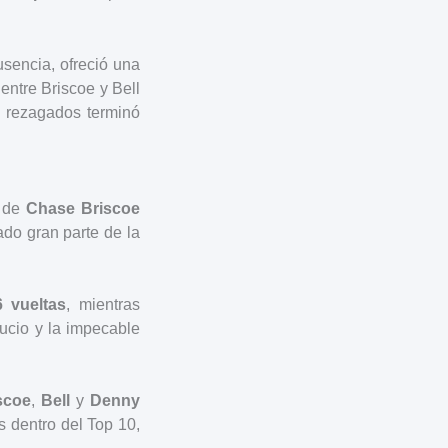
sencia, ofreció una
 entre Briscoe y Bell
os rezagados terminó
o de
Chase Briscoe
do gran parte de la
6 vueltas
, mientras
sucio y la impecable
scoe
,
Bell
y
Denny
s dentro del Top 10,