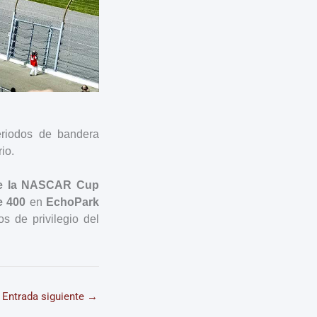
riodos de bandera
io.
e la NASCAR Cup
e 400
en
EchoPark
os de privilegio del
Entrada siguiente
→