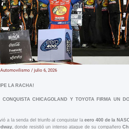
/
Automovilismo
/
julio 6, 2026
MPE LA RACHA!
 CONQUISTA CHICAGOLAND Y TOYOTA FIRMA UN DO
vió a la senda del triunfo al conquistar la
eero 400 de la NAS
edway
, donde resistió un intenso ataque de su compañero
Ch