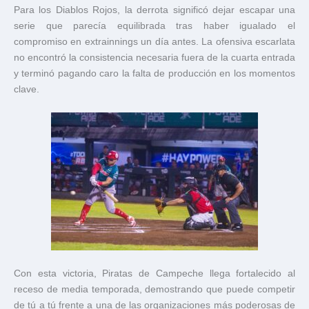
Para los Diablos Rojos, la derrota significó dejar escapar una
serie que parecía equilibrada tras haber igualado el
compromiso en extrainnings un día antes. La ofensiva escarlata
no encontró la consistencia necesaria fuera de la cuarta entrada
y terminó pagando caro la falta de producción en los momentos
clave.
Con esta victoria, Piratas de Campeche llega fortalecido al
receso de media temporada, demostrando que puede competir
de tú a tú frente a una de las organizaciones más poderosas de