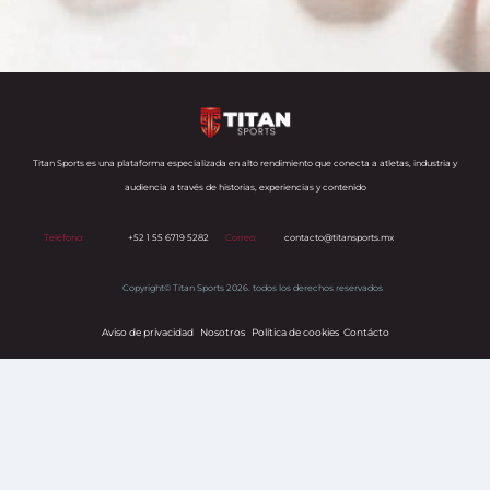
Titan Sports es una plataforma especializada en alto rendimiento que conecta a atletas, industria y
audiencia a través de historias, experiencias y contenido
Teléfono:
+52 1 55 6719 5282
Correo:
contacto@titansports.mx
Copyright© Titan Sports 2026. todos los derechos reservados
Aviso de privacidad
Nosotros
Política de cookies
s
Contácto