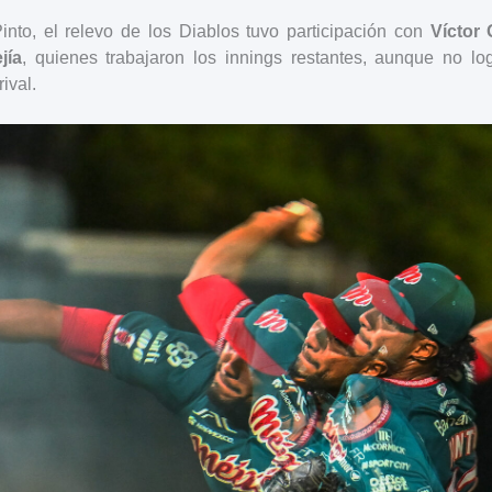
Pinto, el relevo de los Diablos tuvo participación con
Víctor
jía
, quienes trabajaron los innings restantes, aunque no lo
ival.