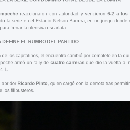
ampeche
reaccionaron con autoridad y vencieron
6-2 a los
do la serie en el Estadio Nelson Barrera, en un juego donde 
para frenar la ofensiva escarlata.
 DEFINE EL RUMBO DEL PARTIDO
de los capitalinos, el encuentro cambió por completo en la qu
mpeche armó un rally de
cuatro carreras
que dio la vuelta al 
 4-1.
l abridor
Ricardo Pinto
, quien cargó con la derrota tras permiti
 los filibusteros.