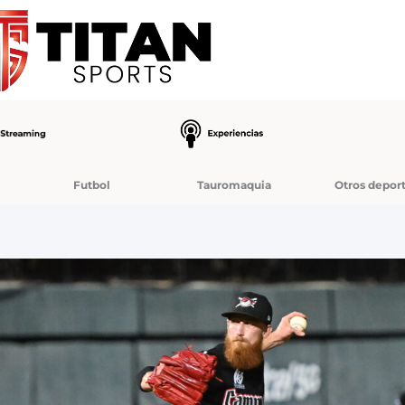
Futbol
Tauromaquia
Otros depor