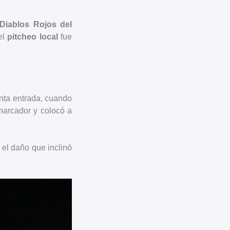
 Diablos Rojos del
el
pitcheo local
fue
inta entrada, cuando
marcador y colocó a
r el daño que inclinó