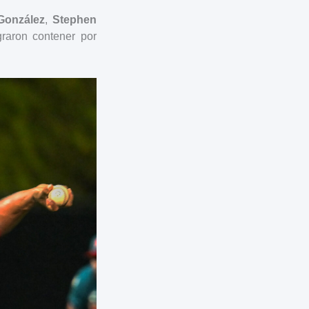
 González
,
Stephen
graron contener por