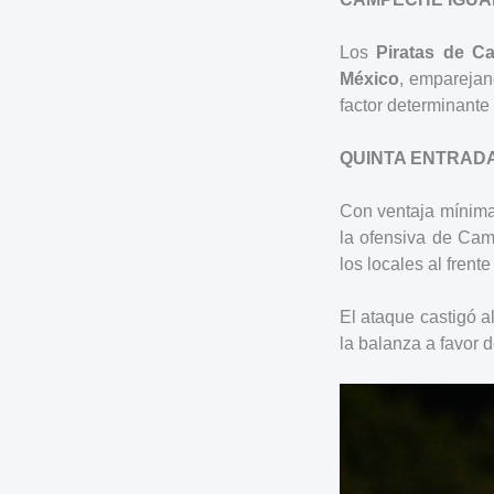
Los
Piratas de C
México
, emparejan
factor determinante 
QUINTA ENTRADA
Con ventaja mínima 
la ofensiva de Ca
los locales al frente
El ataque castigó a
la balanza a favor de