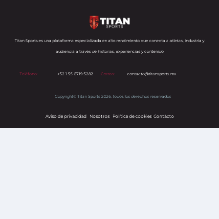
Titan Sports es una plataforma especializada en alto rendimiento que conecta a atletas, industria y
audiencia a través de historias, experiencias y contenido
Teléfono:
+52 1 55 6719 5282
Correo:
contacto@titansports.mx
Copyright© Titan Sports 2026. todos los derechos reservados
Aviso de privacidad
Nosotros
Política de cookies
s
Contácto