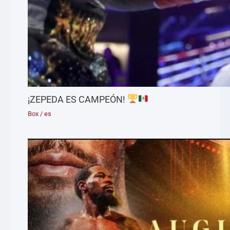
¡ZEPEDA ES CAMPEÓN!
Box
/
es