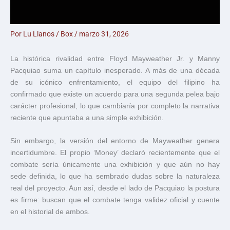
Por
Lu Llanos
/
Box
/
marzo 31, 2026
La histórica rivalidad entre
Floyd Mayweather Jr.
y
Manny
Pacquiao
suma un capítulo inesperado. A más de una década
de su icónico enfrentamiento, el equipo del filipino ha
confirmado que existe un acuerdo para una segunda pelea bajo
carácter profesional, lo que cambiaría por completo la narrativa
reciente que apuntaba a una simple exhibición.
Sin embargo, la versión del entorno de Mayweather genera
incertidumbre. El propio ‘Money’ declaró recientemente que el
combate sería únicamente una exhibición y que aún no hay
sede definida, lo que ha sembrado dudas sobre la naturaleza
real del proyecto. Aun así, desde el lado de Pacquiao la postura
es firme: buscan que el combate tenga validez oficial y cuente
en el historial de ambos.