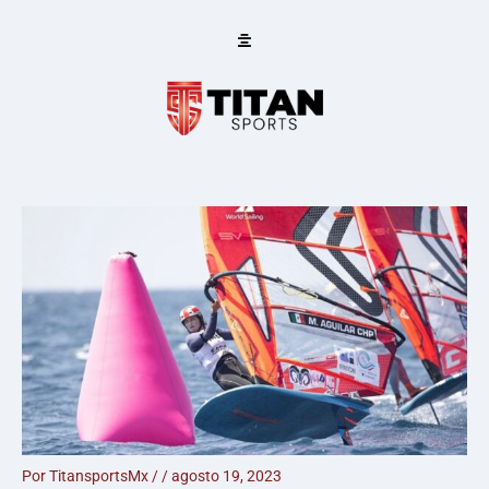
Ir
al
contenido
Por
TitansportsMx
/
/
agosto 19, 2023