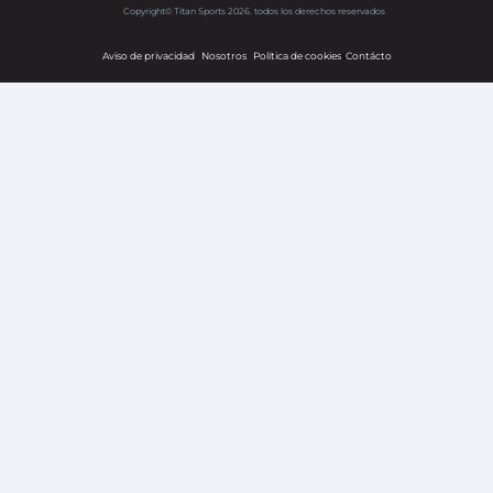
Copyright© Titan Sports 2026. todos los derechos reservados
Aviso de privacidad
Nosotros
Política de cookies
s
Contácto