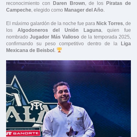
reconocimiento con
Daren Brown
, de los
Piratas de
Campeche
, elegido como
Manager del Año
.
El máximo galardón de la noche fue para
Nick Torres
, de
los
Algodoneros del Unión Laguna
, quien fue
nombrado
Jugador Más Valioso
de la temporada 2025,
confirmando su peso competitivo dentro de la
Liga
Mexicana de Beisbol
.