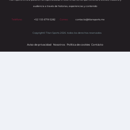
audiencia a través de historias, experiencias y contenido
Teléfono:
+52 1 55 6719 5282
Correo:
contacto@titansports.mx
Copyright© Titan Sports 2026. todos los derechos reservados
Aviso de privacidad
Nosotros
Política de cookies
s
Contácto