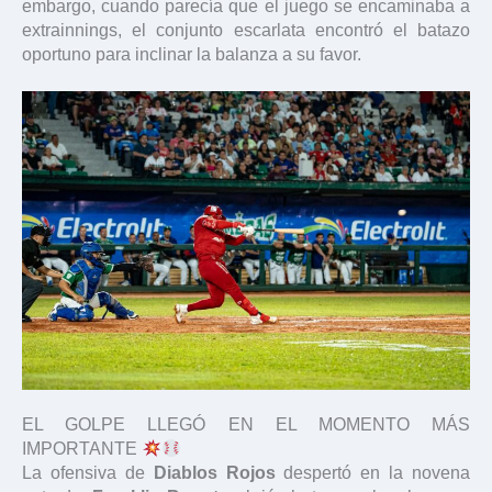
embargo, cuando parecía que el juego se encaminaba a
extrainnings, el conjunto escarlata encontró el batazo
oportuno para inclinar la balanza a su favor.
EL GOLPE LLEGÓ EN EL MOMENTO MÁS
IMPORTANTE
La ofensiva de
Diablos Rojos
despertó en la novena