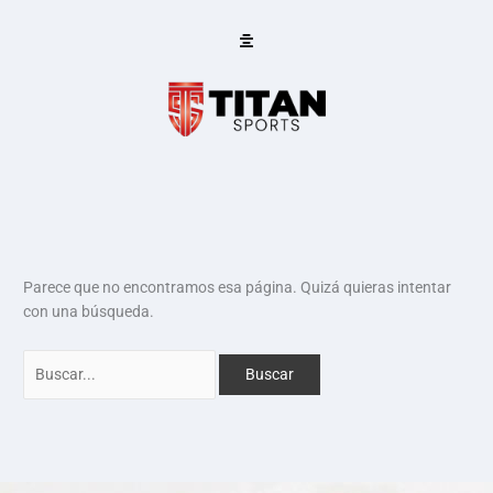
Ir
Buscar:
al
contenido
Parece que no encontramos esa página. Quizá quieras intentar
con una búsqueda.