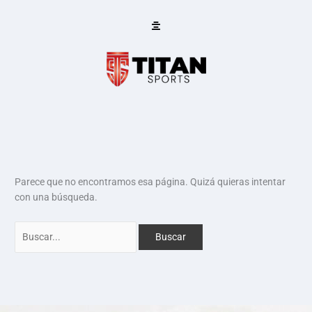
Ir
Buscar:
al
contenido
Parece que no encontramos esa página. Quizá quieras intentar
con una búsqueda.