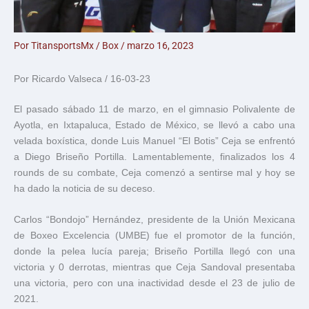
Por
TitansportsMx
/
Box
/
marzo 16, 2023
Por Ricardo Valseca / 16-03-23
El pasado sábado 11 de marzo, en el gimnasio Polivalente de
Ayotla, en Ixtapaluca, Estado de México, se llevó a cabo una
velada boxística, donde Luis Manuel “El Botis” Ceja se enfrentó
a Diego Briseño Portilla. Lamentablemente, finalizados los 4
rounds de su combate, Ceja comenzó a sentirse mal y hoy se
ha dado la noticia de su deceso.
Carlos “Bondojo” Hernández, presidente de la Unión Mexicana
de Boxeo Excelencia (UMBE) fue el promotor de la función,
donde la pelea lucía pareja; Briseño Portilla llegó con una
victoria y 0 derrotas, mientras que Ceja Sandoval presentaba
una victoria, pero con una inactividad desde el 23 de julio de
2021.