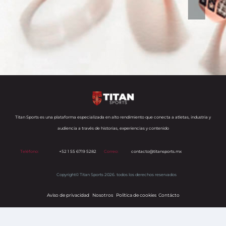
Titan Sports es una plataforma especializada en alto rendimiento que conecta a atletas, industria y
audiencia a través de historias, experiencias y contenido
Teléfono:
+52 1 55 6719 5282
Correo:
contacto@titansports.mx
Copyright© Titan Sports 2026. todos los derechos reservados
Aviso de privacidad
Nosotros
Política de cookies
s
Contácto